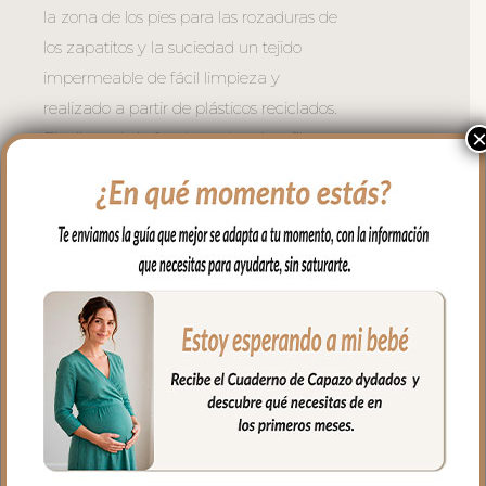
la zona de los pies para las rozaduras de
los zapatitos y la suciedad un tejido
impermeable de fácil limpieza y
realizado a partir de plásticos reciclados.
El relleno de la funda es de micro fibra
hueca para mayor confort del bebé y
muy buena transpirabilidad. Por el revés
un tejido rejilla 3D para una mejor
ventilación.
Para sujetar la funda en la silla cuenta
con una trasera muy ancha y regulable
con goma. También lleva las cintas y las
gomitas por si la capota va unida al
respaldo y no puedes usar la trasera.
Las aberturas verticales en el respaldo y
ojales en el culete y en los laterales son