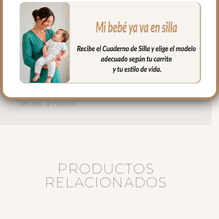
aptos para la salida de arenes de todo
tipo de sillas.
En la zona de los pies una trasera elástica
para sujetar la funda en la parte de
abajo.
Puedes lavar a mano o en lavadora,
siempre agua fría, jabones no abrasivos y
secado al natural.
PRODUCTOS
RELACIONADOS