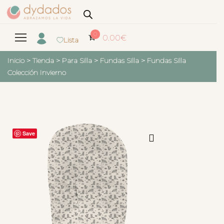
0
0.00
€
Lista
Inicio
>
Tienda
>
Para Silla
>
Fundas Silla
>
Fundas Silla
Colección Invierno
Save