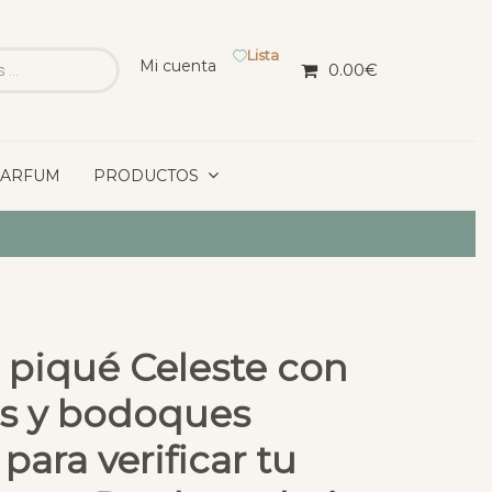
Lista
Mi cuenta
0.00
€
PARFUM
PRODUCTOS
 piqué Celeste con
os y bodoques
para verificar tu