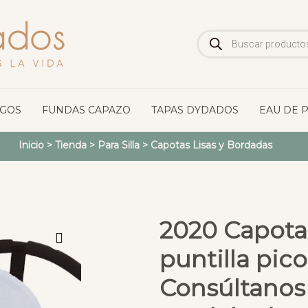
Búsqueda
de
productos
OGOS
FUNDAS CAPAZO
TAPAS DYDADOS
EAU DE 
Inicio
>
Tienda
>
Para Silla
>
Capotas Lisas y Bordadas
2020 Capota
puntilla pic
Consúltanos 