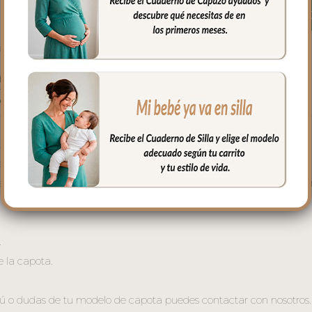
Cualidades
Envíos y 
la gris.
 capazo y silla que se muestran. Elige tu modelo.
a según el modelo elegido. Los adornos se dispondrán según el pat
.
 la capota.
nú o dudas de tu modelo de capota puedes contactar con nosotros.