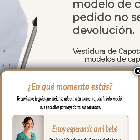
modelo de c
pedido no s
devolución.
Vestidura de Capota
modelos de capa
Tejido interior
Modelo de
carro
99.90
€