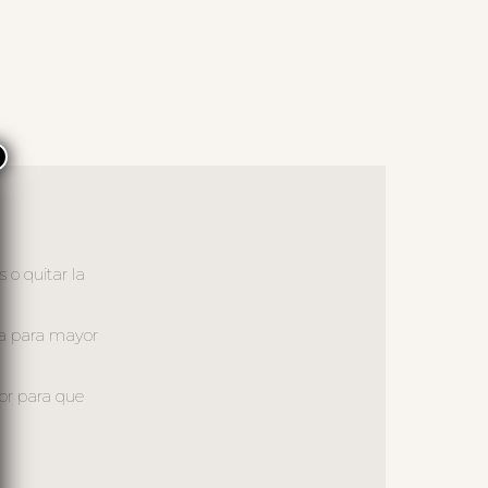
×
 o quitar la
eca para mayor
ior para que