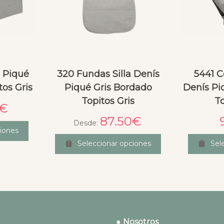
s Piqué
320 Fundas Silla Denís
5441 C
tos Gris
Piqué Gris Bordado
Denís Pi
Topitos Gris
To
€
87.50
€
Desde:
iones
Seleccionar opciones
Sel
● Nosotros