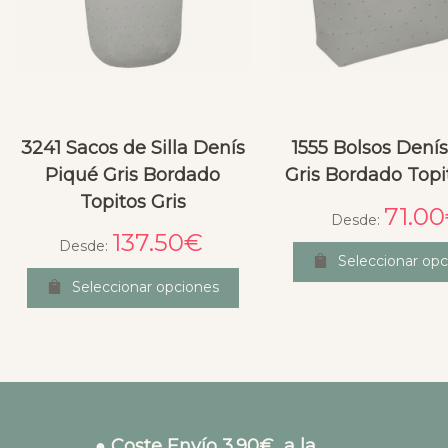
3241 Sacos de Silla Denís
1555 Bolsos Dení
Piqué Gris Bordado
Gris Bordado Topi
Topitos Gris
71.00
Desde:
137.50
€
Desde:
Seleccionar opc
Seleccionar opciones
● Coste Envío 3.90€ a la