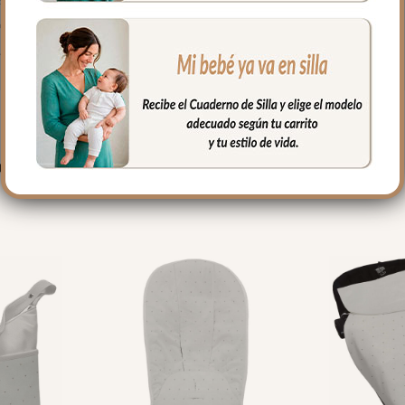
o que la funda.
fría, jabones no abrasivos y secado al natural.
PRODUCTOS RELACIONADO