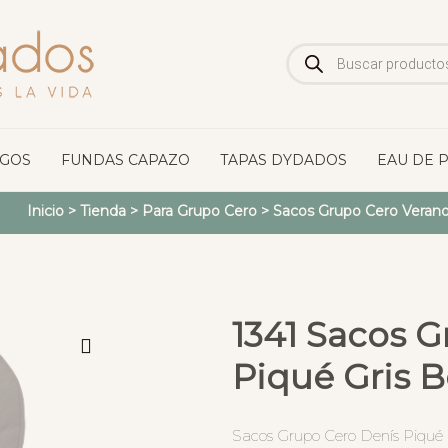
Búsqueda
de
productos
OGOS
FUNDAS CAPAZO
TAPAS DYDADOS
EAU DE 
Inicio
>
Tienda
>
Para Grupo Cero
>
Sacos Grupo Cero Veran
1341 Sacos G
Piqué Gris B
Sacos Grupo Cero Denís Piqué G