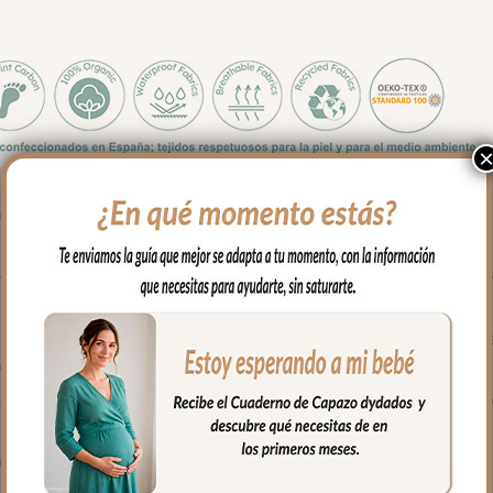
to para casi todos los modelos de grupo cero de tipo maxicosi.
alleras laterales, siempre a tono, que puedes abrir como necesites
olchoneta en los días de calor.
é de algodón o en pelo corto liso. Con un relleno de micro fibra hu
r el revés un tejido rejilla 3D para una mejor ventilación.
eses. Traseras ajustadas con goma en la parte superior y en la infer
qué de algodón.
ra mayor confort del bebé y muy buena transpirabilidad.