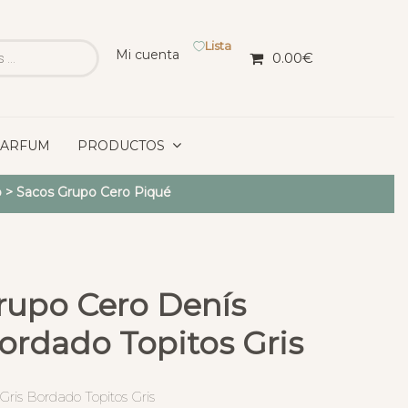
Lista
Mi cuenta
0.00
€
PARFUM
PRODUCTOS
o
>
Sacos Grupo Cero Piqué
rupo Cero Denís
ordado Topitos Gris
ris Bordado Topitos Gris