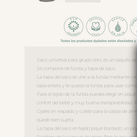
Saco universal para grupo cero, es un saquito ap
Se compone de funda y tapa de saco.
La tapa del saco se une a la funda mediante crem
tapa entera y te queda la funda para usar como c
Para el tejido de la funda puedes elegir en piqu
confort del bebé y muy buena transpirabilidad. Po
Ojales en respaldo y culete para la salida de arn
quede bien sujeta.
La tapa del saco en tejido piqué bordado; un pi
El relleno de la tapa es de micro fibra hueca pa