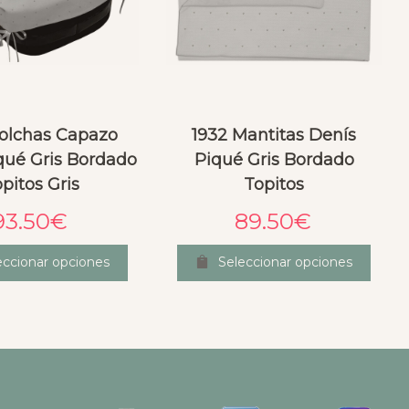
olchas Capazo
1932 Mantitas Denís
qué Gris Bordado
Piqué Gris Bordado
pitos Gris
Topitos
93.50
€
89.50
€
eccionar opciones
Seleccionar opciones