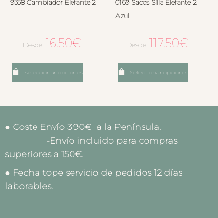
9358 Cambiador Elefante 2
0169 Sacos Silla Elefante 2
Azul
16.50
€
117.50
€
Desde:
Desde:
Seleccionar opciones
Seleccionar opciones
● Coste Envío 3.90€ a la Península.
-Envío incluido para compras
superiores a 150€.
● Fecha tope servicio de pedidos 12 días
laborables.