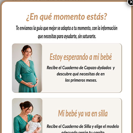
evacuación de la humedad.
*El tejido posterior de la funda es rejilla 3D
de mucha consistencia para que no se
aplaste con el peso de bebe y permita
una ventilación real.
*Ojales para los arneses.
*El relleno de la funda es micro fibra
prensada para mayor confort y
comodidad del bebé.
*Trasera en la parte superior de la funda.
*Trasera en la parte inferior de la funda.
*Tejido exterior de la tapa del saco en
interlock estampado e impermeable.
*Cremalleras laterales al color de la
prenda.