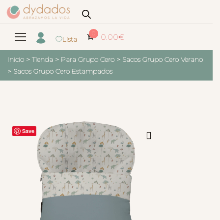
0
0.00
€
Lista
Inicio
>
Tienda
>
Para Grupo Cero
>
Sacos Grupo Cero Verano
>
Sacos Grupo Cero Estampados
Save