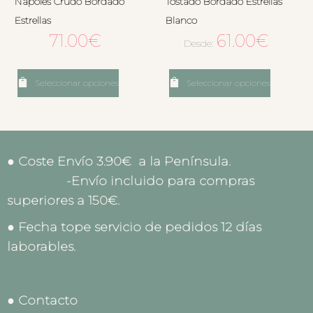
Napoles Crudo Bordado
Tostado Bordado Estrellas
Estrellas
Blanco
71.00
€
61.00
€
Desde:
Seleccionar opciones
Seleccionar opciones
● Coste Envío 3.90€ a la Península.
-Envío incluido para compras
superiores a 150€.
● Fecha tope servicio de pedidos 12 días
laborables.
● Contacto