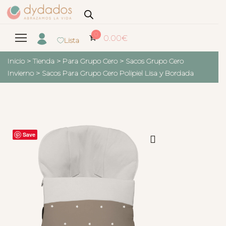
0
0.00
€
Lista
Inicio
>
Tienda
>
Para Grupo Cero
>
Sacos Grupo Cero
Invierno
>
Sacos Para Grupo Cero Polipiel Lisa y Bordada
Save