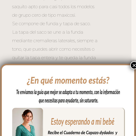
saquito apto para casi todos los modelos
de grupo cero de tipo maxicosi.
Se compone de funda y tapa de saco.
La tapa del saco se une a la funda
mediante cremalleras laterales, siempre a
tono, que puedes abrir como necesites o
quitar la tapa entera y te queda la funda
para usar como colchoneta en los días de
calor.
Para el tejido de la funda puedes elegir
en piqué de algodón o en pelo corto liso.
Con un relleno de micro fibra hueca para
mayor confort del bebé y muy buena
transpirabilidad. Por el revés un tejido
rejilla 3D para una mejor ventilación.
Ojales en respaldo y culete para la salida