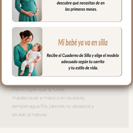
de arneses. Traseras ajustadas con goma
en la parte superior y en la inferior para
que quede bien sujeta.
La tapa del saco en tejido polipiel
bordada; una polipiel sintética muy suave
y agradable.
El relleno de la tapa es de micro fibra
hueca para mayor confort del bebé y
muy buena transpirabilidad.
El tejido del interior de la tapa es el
mismo tejido que la funda.
Puedes lavar a mano o en lavadora,
siempre agua fría, jabones no abrasivos y
secado al natural.