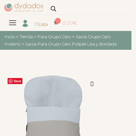
0
0.00
€
Lista
Inicio
>
Tienda
>
Para Grupo Cero
>
Sacos Grupo Cero
Invierno
>
Sacos Para Grupo Cero Polipiel Lisa y Bordada
Save