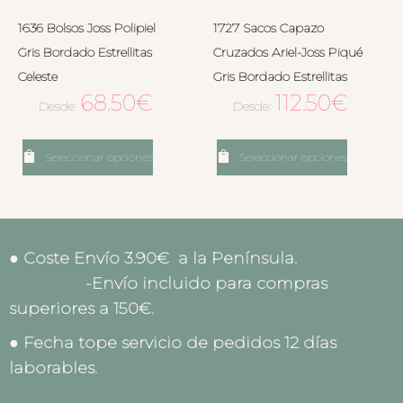
1636 Bolsos Joss Polipiel
1727 Sacos Capazo
Gris Bordado Estrellitas
Cruzados Ariel-Joss Piqué
Celeste
Gris Bordado Estrellitas
68.50
€
112.50
€
Desde:
Desde:
Seleccionar opciones
Seleccionar opciones
● Coste Envío 3.90€ a la Península.
-Envío incluido para compras
superiores a 150€.
● Fecha tope servicio de pedidos 12 días
laborables.