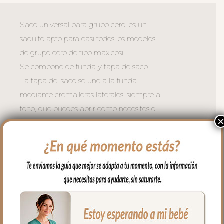
Saco universal para grupo cero, es un
saquito apto para casi todos los modelos
de grupo cero de tipo maxicosi.
Se compone de funda y tapa de saco.
La tapa del saco se une a la funda
mediante cremalleras laterales, siempre a
tono, que puedes abrir como necesites o
quitar la tapa entera y te queda la funda
para usar como colchoneta en los días de
calor.
Para el tejido de la funda puedes elegir
en piqué de algodón o en pelo corto liso.
Con un relleno de micro fibra hueca para
mayor confort del bebé y muy buena
transpirabilidad. Por el revés un tejido