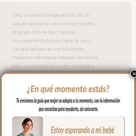
Saco universal para grupo cero, es un
saquito apto para casi todos los modelos
de grupo cero de tipo maxicosi.
Se compone de funda y tapa de saco.
La tapa del saco se une a la funda
mediante cremalleras laterales, siempre a
tono, que puedes abrir como necesites o
quitar la tapa entera y te queda la funda
para usar como colchoneta en los días de
calor.
Para el tejido de la funda puedes elegir
en piqué de algodón o en pelo corto liso.
Con un relleno de micro fibra hueca para
mayor confort del bebé y muy buena
transpirabilidad. Por el revés un tejido