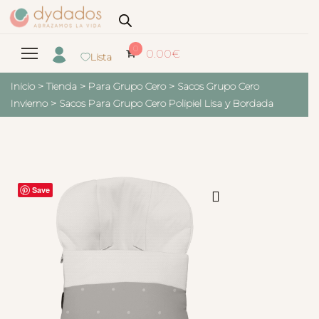
0
0.00
€
Lista
Inicio
>
Tienda
>
Para Grupo Cero
>
Sacos Grupo Cero
Invierno
>
Sacos Para Grupo Cero Polipiel Lisa y Bordada
Save