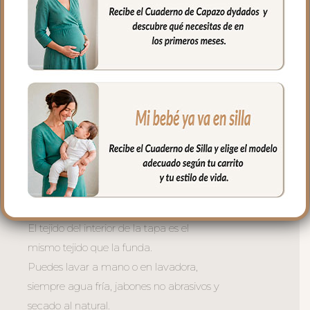
rejilla 3D para una mejor ventilación.
Ojales en respaldo y culete para la salida
de arneses. Traseras ajustadas con goma
en la parte superior y en la inferior para
que quede bien sujeta.
La tapa del saco en tejido polipiel
bordada; una polipiel sintética muy suave
y agradable.
El relleno de la tapa es de micro fibra
hueca para mayor confort del bebé y
muy buena transpirabilidad.
El tejido del interior de la tapa es el
mismo tejido que la funda.
Puedes lavar a mano o en lavadora,
siempre agua fría, jabones no abrasivos y
secado al natural.