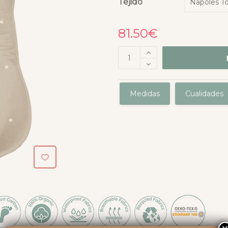
Tejido
81.50
€
Medidas
Cualidades