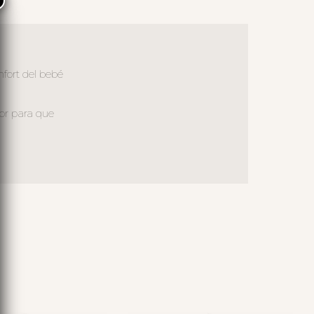
×
nfort del bebé
ior para que
S