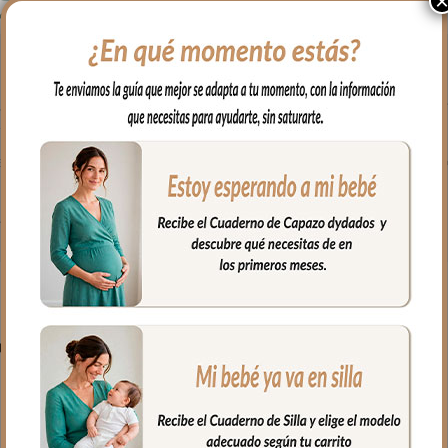
todos los modelos de grupo cero de tipo maxicosi.
qué de algodón. Con un relleno de micro fibra hueca para mayor co
ido rejilla 3D para una mejor ventilación.
eses. Traseras ajustadas con goma en la parte superior y en la infer
fría, jabones no abrasivos y secado al natural.
PRODUCTOS RELACIONADO