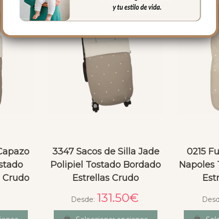
 Capazo
3347 Sacos de Silla Jade
0215 Fu
ostado
Polipiel Tostado Bordado
Napoles 
s Crudo
Estrellas Crudo
Est
131.50
€
Desde:
Des