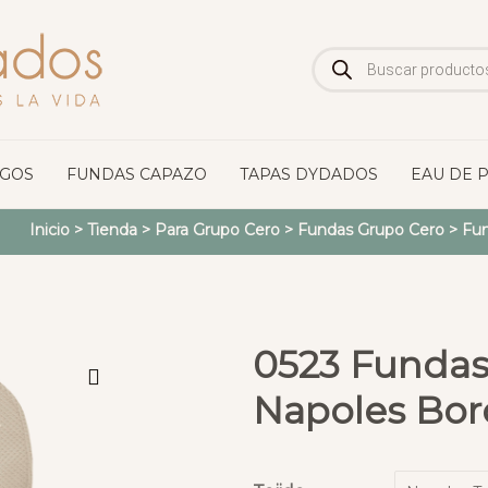
Búsqueda
de
productos
OGOS
FUNDAS CAPAZO
TAPAS DYDADOS
EAU DE 
Inicio
>
Tienda
>
Para Grupo Cero
>
Fundas Grupo Cero
>
Fun
0523 Fundas
Napoles Bor