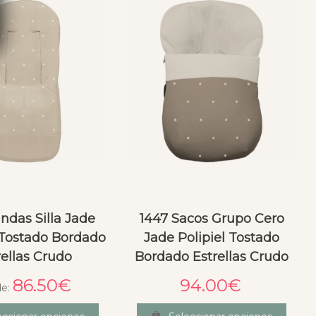
ndas Silla Jade
1447 Sacos Grupo Cero
Tostado Bordado
Jade Polipiel Tostado
rellas Crudo
Bordado Estrellas Crudo
86.50
€
94.00
€
de: