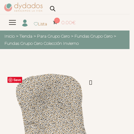
0
0.00
€
Lista
Inicio
>
Tienda
>
Para Grupo Cero
>
Fundas Grupo Cero
>
Fundas Grupo Cero Colección Invierno
Save