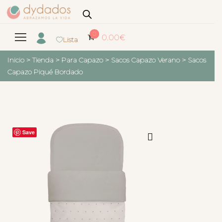
0
0.00
€
Lista
Inicio
>
Tienda
>
Para Capazo
>
Sacos Capazo Verano
>
Sacos
Capazo Piqué Bordado
Save