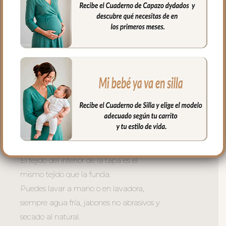
muy buena transpirabilidad. Por el revés
un tejido rejilla 3D para una mejor
ventilación.
La tapa del saco se une a la funda
mediante cremalleras laterales, siempre
al tono, que puedes abrir como necesites
o quitar la tapa entera y usar la funda
como colchoneta de capazo.
El relleno de la tapa es de micro fibra
hueca para mayor confort del bebé y
muy buena transpirabilidad.
El tejido del interior de la tapa es el
mismo tejido que la funda.
Puedes lavar a mano o en lavadora,
siempre agua fría, jabones no abrasivos y
secado al natural.