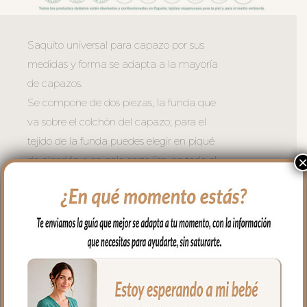
Saquito universal para capazo por sus
medidas y forma se adapta a la mayoría
de capazos.
Se compone de dos piezas, la funda que
va sobre el colchón del capazo; para el
tejido de la funda puedes elegir en piqué
de algodón o en pelo corto liso, en todo el
borde lleva un volantito que permite
cubrir la cremallera para no rozar al bebé
en las piernitas.
Para la tapa del saco tejido piqué
bordado; un piqué de algodón.
El relleno de la funda es de micro fibra
hueca para mayor confort del bebé y