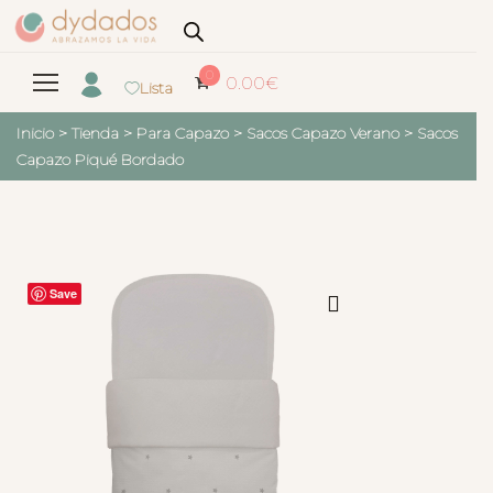
0
0.00
€
Lista
Inicio
>
Tienda
>
Para Capazo
>
Sacos Capazo Verano
>
Sacos
Capazo Piqué Bordado
Save