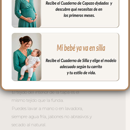
muy buena transpirabilidad. Por el revés
un tejido rejilla 3D para una mejor
ventilación.
La tapa del saco se une a la funda
mediante cremalleras laterales, siempre
al tono, que puedes abrir como necesites
o quitar la tapa entera y usar la funda
como colchoneta de capazo.
El relleno de la tapa es de micro fibra
hueca para mayor confort del bebé y
muy buena transpirabilidad.
El tejido del interior de la tapa es el
mismo tejido que la funda.
Puedes lavar a mano o en lavadora,
siempre agua fría, jabones no abrasivos y
secado al natural.