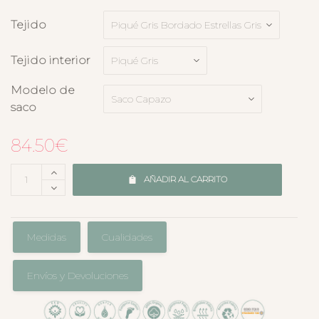
Tejido
Tejido interior
Modelo de
saco
84.50
€
AÑADIR AL CARRITO
Medidas
Cualidades
Envíos y Devoluciones