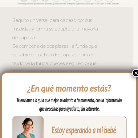
Saquito universal para capazo por sus
medidas y forma se adapta a la mayoría
de capazos.
Se compone de dos piezas, la funda que
va sobre el colchón del capazo; para el
tejido de la funda puedes elegir en piqué
de algodón o en pelo corto liso, en todo el
borde lleva un volantito que permite
cubrir la cremallera para no rozar al bebé
en las piernitas.
Para la tapa del saco tejido piqué
bordado; un piqué de algodón.
El relleno de la funda es de micro fibra
hueca para mayor confort del bebé y