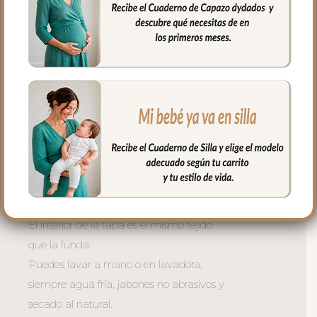
muy buena transpirabilidad. Por el revés
un tejido rejilla 3D para una mejor
ventilación.
La tapa del saco se une a la funda
mediante cremalleras laterales, siempre
al tono, que puedes abrir como necesites
o quitar la tapa entera y usar la funda
como colchoneta de capazo.
El relleno de la tapa es de micro fibra
hueca para mayor confort del bebé y
muy buena transpirabilidad.
El interior de la tapa es el mismo tejido
que la funda.
Puedes lavar a mano o en lavadora,
siempre agua fría, jabones no abrasivos y
secado al natural.