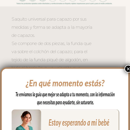
Saquito universal para capazo por sus
medidas y forma se adapta a la mayoría
de capazos.
Se compone de dos piezas, la funda que
va sobre el colchón del capazo; para el
tejido de la funda piqué de algodón, en
todo el borde lleva un volantito que
permite cubrir la cremallera para no
rozar al bebé en las piernitas.
Para la tapa del saco tejido piqué de
algodón con aplique de puntilla y
bordado de bodoques.
El relleno de la funda es de micro fibra
hueca para mayor confort del bebé y