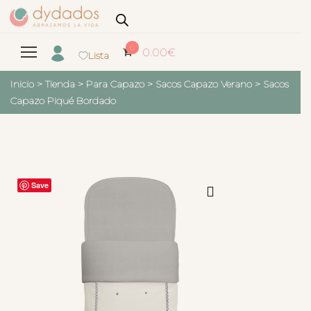
0
0.00
€
Lista
Inicio
>
Tienda
>
Para Capazo
>
Sacos Capazo Verano
>
Sacos
Capazo Piqué Bordado
Save