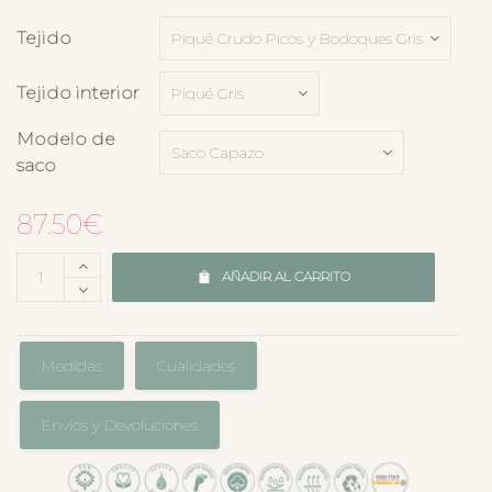
Tejido
Tejido interior
Modelo de
saco
87.50
€
AÑADIR AL CARRITO
Medidas
Cualidades
Envíos y Devoluciones