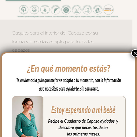
Saquito para el interior del Capazo por su
forma y medidas es apto para todos los
capazos.
Puedes usarlo en el capazo, en la cuna,
en el moisés, para llevar en brazos…
Es un saquito cruzado en los laterales y
en la zona de cabecita va abierto, apto
para todo tipo de capazos.
En los laterales va cerrado con botones y
en la parte de abajo con doble cremallera
para mayor seguridad.
El tejido exterior en piqué liso; un piqué de
algodón. Puntilla al tono en todo el borde.