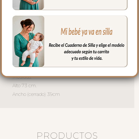
El interior en piqué de algodón con
bordado.
El relleno del saquito es micro fibra hueca
para mayor confort del bebé y muy
buena transpirabilidad.
Puedes lavar a mano o en lavadora,
siempre agua fría, jabones no abrasivos y
secado al natural.
Medidas:
Alto 73 cm.
Ancho (cerrado) 39cm
PRODUCTOS