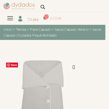
0
0.00
€
Lista
Inicio
>
Tienda
>
Para Capazo
>
Sacos Capazo Verano
>
Sacos
Capazo Cruzados Piqué Bordado
Save