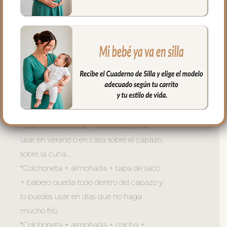
muy suave y agradable
5. Babero o embozo va por encima de la
colcha siempre en el mismo tejido que la
funda y la tapa del saco.
Todas las piezas son independientes para
usar todo el conjunto completo o como
necesites dependiendo del momento y
de la temperatura:
*Sólo la colchoneta + almohada para
usar en verano o en casa sobre el capazo,
sobre la cuna…
*Colchoneta + almohada + tapa de saco
+ babero queda todo dentro del capazo y
lo puedes usar en días que no haga
mucho frío.
*Colchoneta + almohada + colcha +