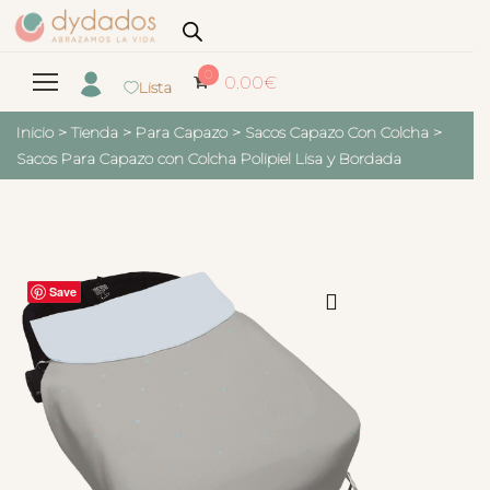
0
0.00
€
Lista
Inicio
>
Tienda
>
Para Capazo
>
Sacos Capazo Con Colcha
>
Sacos Para Capazo con Colcha Polipiel Lisa y Bordada
Save