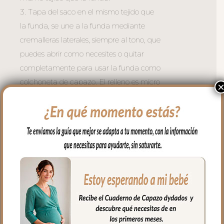
3. Tapa del saco en el mismo tejido que
la funda, se une a la funda mediante
cremalleras laterales, siempre al tono, que
puedes abrir como necesites o quitar
completamente para usar la funda como
colchoneta de capazo. El relleno es micro
fibra hueca para mayor confort del bebé
y muy buena transpirabilidad.
La funda y la tapa del saco quedan
dentro del capazo.
4. Colcha que va por encima del capazo,
cubriendo la parte de arriba del capazo y
los bordes en lateral, es una colcha
amplia; lacitos en las esquinas para
ajustar a la forma del capazo. En tejido
polipiel bordada; una polipiel sintética