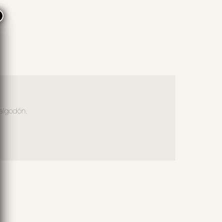
×
algodón.
S