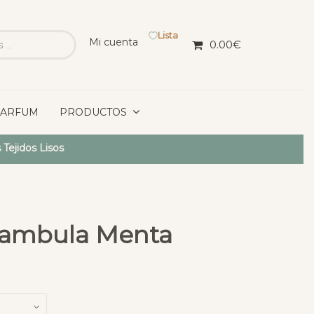
Lista
Mi cuenta
0.00
€
PARFUM
PRODUCTOS
 Tejidos Lisos
Bambula Menta