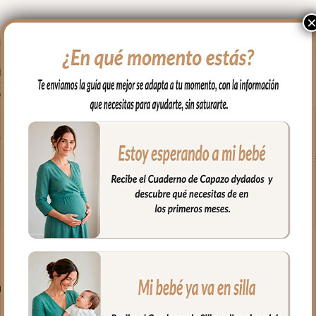
 en brazos, para usar en el capazo o en la cuna.
 un lado bambula de algodón y por el otro también en bambula de 
fría, jabones no abrasivos y secado al natural.
PRODUCTOS RELACIONADO