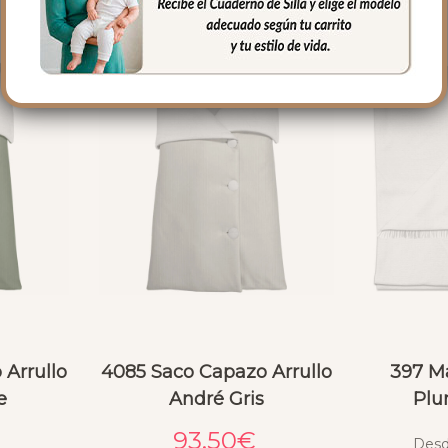
Arrullo
4085 Saco Capazo Arrullo
397 M
e
André Gris
Plu
93.50
€
Des