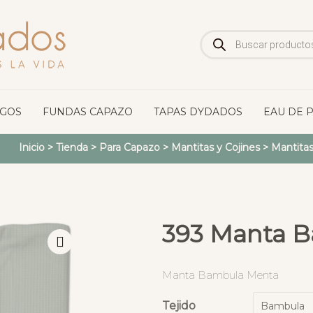
Búsqueda
de
productos
OGOS
FUNDAS CAPAZO
TAPAS DYDADOS
EAU DE 
Inicio
>
Tienda
>
Para Capazo
>
Mantitas y Cojines
>
Mantitas
393 Manta 
Manta Bambula Menta
Tejido