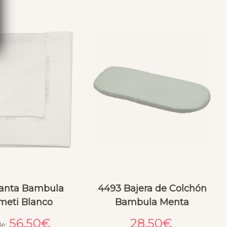
anta Bambula
4493 Bajera de Colchón
meti Blanco
Bambula Menta
56.50
€
28.50
€
de: