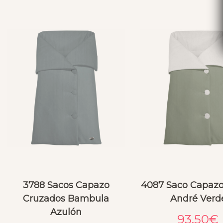
3788 Sacos Capazo
4087 Saco Capazo 
Cruzados Bambula
André Verd
Azulón
93.50
€