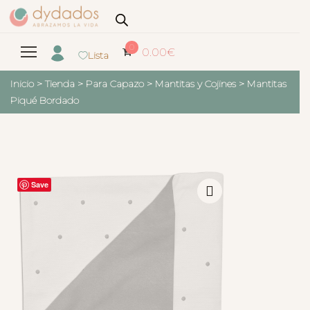
0
0.00
€
Lista
Inicio
>
Tienda
>
Para Capazo
>
Mantitas y Cojines
>
Mantitas
Piqué Bordado
Save