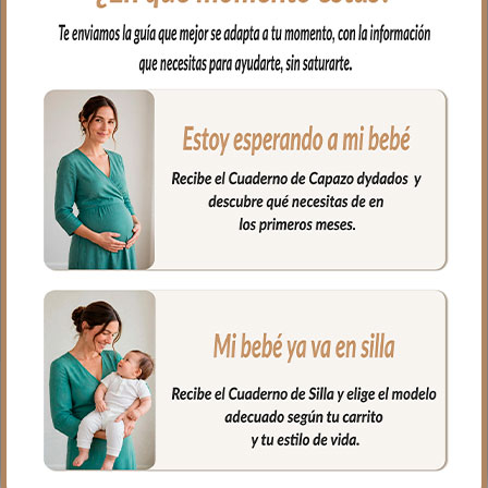
El complemento ideal para llevar a
nuestro bebe en brazos, para usar en el
capazo o en la cuna.
Por un lado, en tejido piqué bordado; un
piqué de algodón y por el otro puedes
elegir en piqué de algodón o en pelo corto
liso.
Puedes lavar a mano o en lavadora,
siempre agua fría, jabones no abrasivos y
secado al natural.
Medidas 98 X 70cm
PRODUCTOS