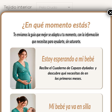
Tejido interior
71.00
€
AÑADIR AL CARRITO
Cualidades
Medidas
Envíos y Devoluciones
El complemento ideal para llevar a
nuestro bebe en brazos, para usar en el