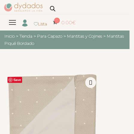
0
0.00
€
Lista
Inicio
>
Tienda
>
Para Capazo
>
Mantitas y Cojines
>
Mantitas
Piqué Bordado
Save