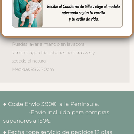
capazo o en la cuna.
Por un lado, en tejido piqué bordado; un
piqué de algodón y por el otro puedes
elegir en piqué de algodón o en pelo corto
liso.
Puedes lavar a mano o en lavadora,
siempre agua fría, jabones no abrasivos y
secado al natural.
Medidas 98 X 70cm
● Coste Envío 3.90€ a la Península.
-Envío incluido para compras
superiores a 150€.
● Fecha tope servicio de pedidos 12 días