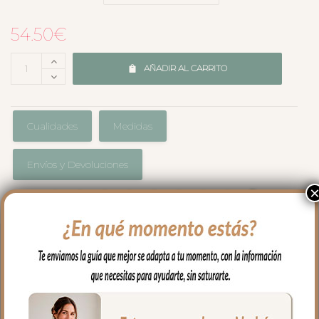
54.50
€
AÑADIR AL CARRITO
Cualidades
Medidas
Envíos y Devoluciones
Mantita ideal para el capazo o cuna
*Por un lado en tejido piqué Serker.
*Por un lado en tejido batista estampada.
Medidas: