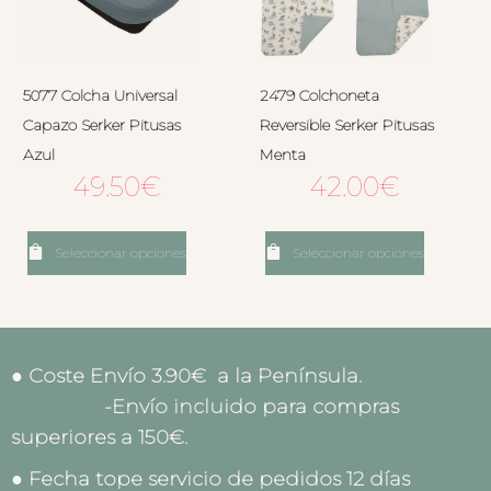
5077 Colcha Universal
2479 Colchoneta
Capazo Serker Pitusas
Reversible Serker Pitusas
Azul
Menta
49.50
€
42.00
€
Seleccionar opciones
Seleccionar opciones
● Coste Envío 3.90€ a la Península.
-Envío incluido para compras
superiores a 150€.
● Fecha tope servicio de pedidos 12 días