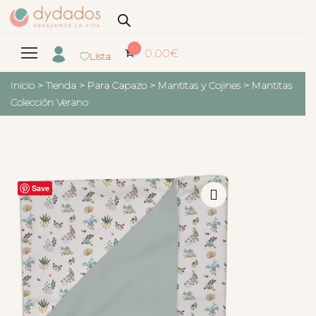
0
0.00
€
Lista
Inicio
>
Tienda
>
Para Capazo
>
Mantitas y Cojines
>
Mantitas
Colección Verano
Save