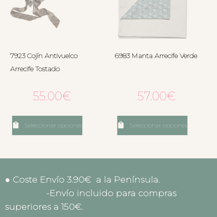
7923 Cojín Antivuelco
6983 Manta Arrecife Verde
Arrecife Tostado
55.00
€
57.00
€
Seleccionar opciones
Seleccionar opciones
● Coste Envío 3.90€ a la Península.
-Envío incluido para compras
superiores a 150€.