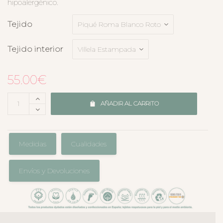
hipoalergénico.
Tejido
Tejido interior
55.00
€
AÑADIR AL CARRITO
Medidas
Cualidades
Envíos y Devoluciones