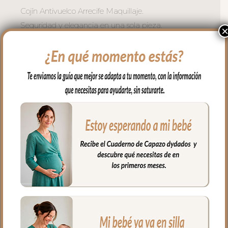
Cojín Antivuelco Arrecife Maquillaje.
Seguridad y elegancia en una sola pieza.
El cojín antivuelco Arrecife Maquillaje
cuida la posición del bebé con la
distinción propia de la colección.
Elaborado en piqué Roma Blanco Roto
con cintas de raso estampado con el
motivo Arrecife Maquillaje, este cojín
mantiene la posición lateral del bebé
durante el descanso de forma suave y
segura.
La funda es extraíble y lavable a
máquina para facilitar su
mantenimiento. Relleno hipoalergénico.
Medidas: 35 x 11 cm.
Fabricado en España con materiales