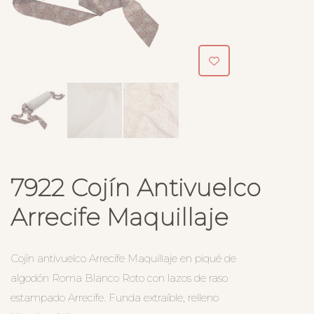
7922 Cojín Antivuelco
Arrecife Maquillaje
Cojín antivuelco Arrecife Maquillaje en piqué de
algodón Roma Blanco Roto con lazos de raso
estampado Arrecife. Funda extraíble, relleno