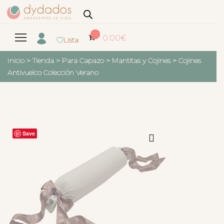
0
0.00
€
Lista
Inicio
>
Tienda
>
Para Capazo
>
Mantitas y Cojines
>
Cojines
Antivuelco Colección Verano
Save