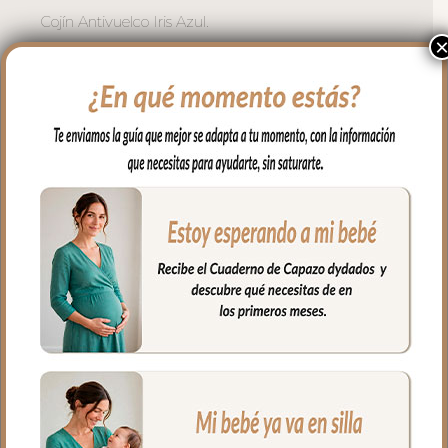
Cojín Antivuelco Iris Azul.
Seguridad y elegancia en una sola pieza.
El cojín antivuelco Iris Azul cuida la
posición del bebé con la distinción propia
de la colección.
Elaborado en suave villela estampada Iris
con cintas de raso estampado en Rayas
Azul, este cojín mantiene la posición
lateral del bebé durante el descanso de
forma suave y segura.
La funda es extraíble y lavable a
máquina para facilitar su
mantenimiento. Relleno hipoalergénico.
Medidas: 35 x 11 cm.
Fabricado en España con materiales
certificados libres de sustancias nocivas.