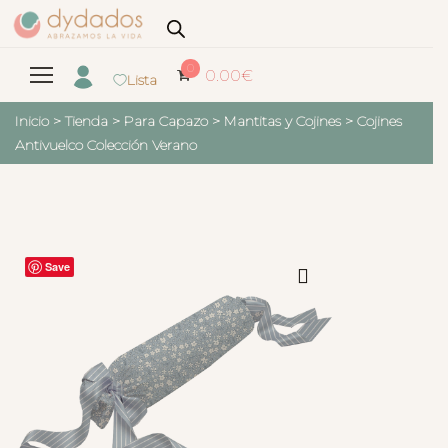
0
0.00
€
Lista
Inicio
>
Tienda
>
Para Capazo
>
Mantitas y Cojines
>
Cojines
Antivuelco Colección Verano
Save