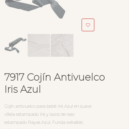
7917 Cojín Antivuelco
Iris Azul
Cojín antivuelco para bebé Iris Azul en suave
villela estampado Iris y lazos de raso
estampado Rayas Azul. Funda extraíble,