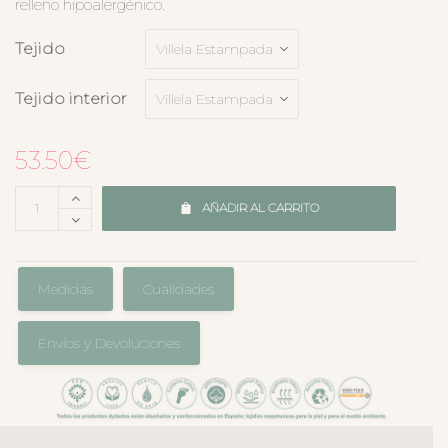
relleno hipoalergénico.
Tejido
Tejido interior
53.50
€
AÑADIR AL CARRITO
Medidas
Cualidades
Envíos y Devoluciones