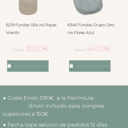
6219 Fundas Silla Iris Rayas
6346 Fundas Grupo Cero
Marrón
Iris Flores Azul
30.00
€
64.00
€
Desde:
Desde:
Seleccionar opciones
Seleccionar opciones
● Coste Envío 3.90€ a la Península.
-Envío incluido para compras
superiores a 150€.
● Fecha tope servicio de pedidos 12 días