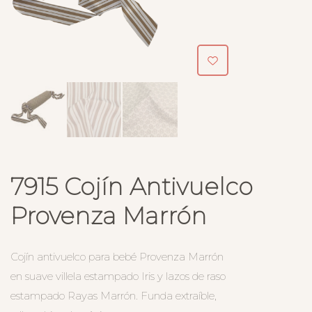
7915 Cojín Antivuelco
Provenza Marrón
Cojín antivuelco para bebé Provenza Marrón
en suave villela estampado Iris y lazos de raso
estampado Rayas Marrón. Funda extraíble,