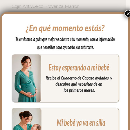
Cojín Antivuelco Provenza Marrón.
Seguridad y elegancia en una sola pieza.
El cojín antivuelco Provenza Marrón
cuida la posición del bebé con la
distinción propia de la colección.
Elaborado en suave villela estampada Iris
con cintas de raso estampado en Rayas
Marrón, este cojín mantiene la posición
lateral del bebé durante el descanso de
forma suave y segura.
La funda es extraíble y lavable a
máquina para facilitar su
mantenimiento. Relleno hipoalergénico.
Medidas: 35 x 11 cm.
Fabricado en España con materiales
certificados libres de sustancias nocivas.