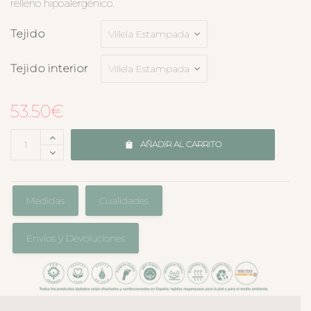
relleno hipoalergénico.
Tejido
Tejido interior
53.50
€
AÑADIR AL CARRITO
Medidas
Cualidades
Envíos y Devoluciones