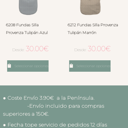
6208 Fundas Silla
6212 Fundas Silla Provenza
Provenza Tulipán Azul
Tulipán Marrón
30.00
€
30.00
€
Desde:
Desde:
Seleccionar opciones
Seleccionar opciones
● Coste Envío 3.90€ a la Península.
-Envío incluido para compras
superiores a 150€.
● Fecha tope servicio de pedidos 12 días