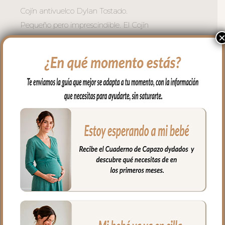
Cojín antivuelco Dylan Tostado.
Pequeño pero imprescindible. El Cojín
Antivuelco Dylan Tostado acompaña al
bebé en sus primeras semanas,
ayudando a mantener su posición
mientras descansa y, de paso, añadiendo
ese toque de colección que hace que
cada rincón del ajuar cuente.
En piqué Roma Tostado con lazos de
raso estampado Dylan que lo sujetan en
los bordes con suavidad.
Bonito, funcional y fácil de mantener
limpio gracias a su funda extraíble y
lavable.
Medidas: 35 x 11 cm. Relleno
hipoalergénico.