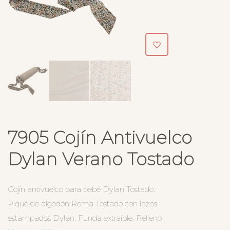
7905 Cojín Antivuelco
Dylan Verano Tostado
Cojín antivuelco para bebé Dylan Tostado.
Piqué de algodón Roma Tostado con lazos
estampados Dylan. Funda extraíble. Relleno