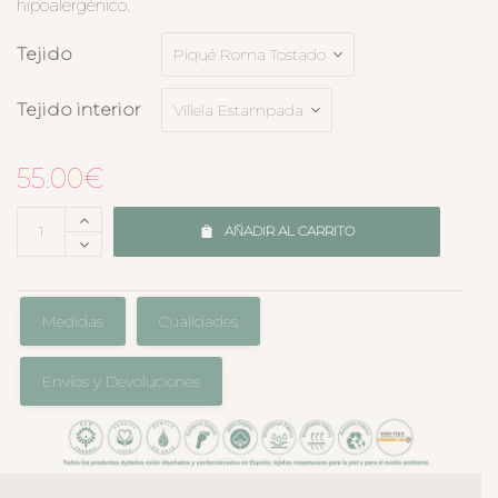
hipoalergénico.
Tejido
Tejido interior
55.00
€
AÑADIR AL CARRITO
Medidas
Cualidades
Envíos y Devoluciones