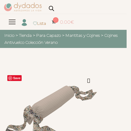
0
0.00
€
Lista
Inicio
>
Tienda
>
Para Capazo
>
Mantitas y Cojines
>
Cojines
Antivuelco Colección Verano
Save