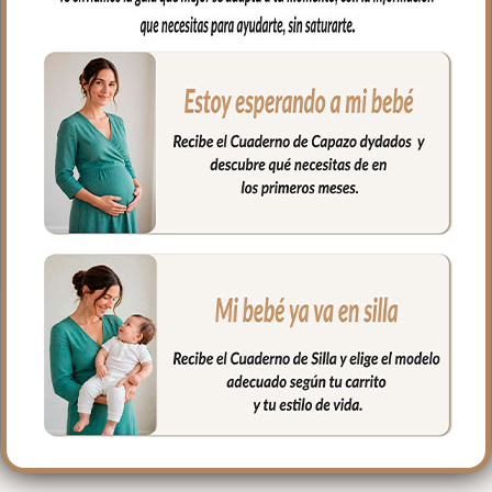
con los complementos de tu capazo.
Puedes usar como cojín antivuelco o
colocar donde y como necesites para
ayudar en el día a día con tu bebé.
Puedes sacar el relleno para lavarlo; el
relleno es fibra hueca permitiendo una
buena transpiración.
Medidas: 35 x 11
PRODUCTOS
RELACIONADOS