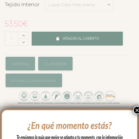
Tejido interior
53.50
€
AÑADIR AL CARRITO
Medidas
Cualidades
Envíos y Devoluciones
Cojín universal para capazo en forma
circular en tejido pelo estampado.
Lazos de raso estampados en liso a juego