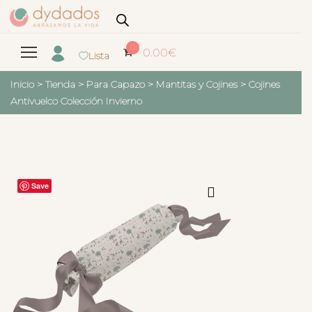
0
0.00
€
Lista
Inicio
>
Tienda
>
Para Capazo
>
Mantitas y Cojines
>
Cojines
Antivuelco Colección Invierno
Save