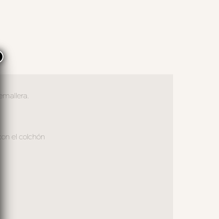
×
emallera.
con el colchón