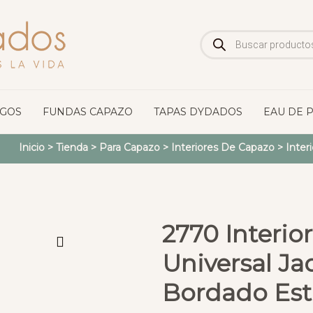
Búsqueda
de
productos
OGOS
FUNDAS CAPAZO
TAPAS DYDADOS
EAU DE 
Inicio
>
Tienda
>
Para Capazo
>
Interiores De Capazo
>
Inter
2770 Interio
Universal J
Bordado Estr