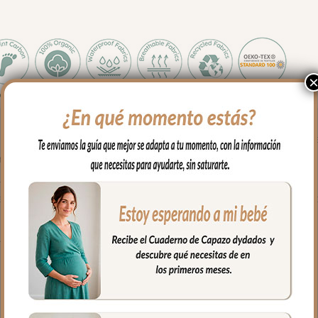
o de capazos que no lleven la capota unida al capazo mediante cr
con goma.
ustar bien.
e algodón. no lleva relleno y lo puedes usar con el colchón arriba o 
fría, jabones no abrasivos y secado al natural.