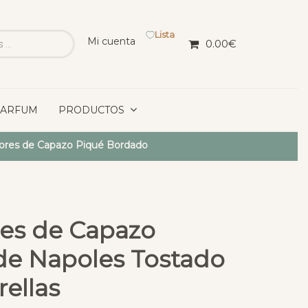
Lista
Mi cuenta
0.00
€
PARFUM
PRODUCTOS
iores de Capazo Piqué Bordado
res de Capazo
ade Napoles Tostado
ellas