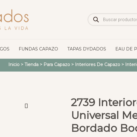
Búsqueda
de
productos
OGOS
FUNDAS CAPAZO
TAPAS DYDADOS
EAU DE 
Inicio
>
Tienda
>
Para Capazo
>
Interiores De Capazo
>
Inter
2739 Interio
Universal M
Bordado Bo