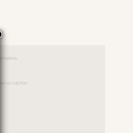
×
emallera.
con el colchón