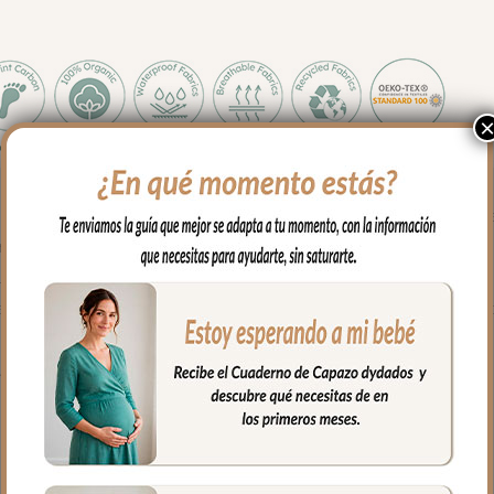
o de capazos que no lleven la capota unida al capazo mediante cr
con goma.
ustar bien.
e algodón. no lleva relleno y lo puedes usar con el colchón arriba o 
fría, jabones no abrasivos y secado al natural.