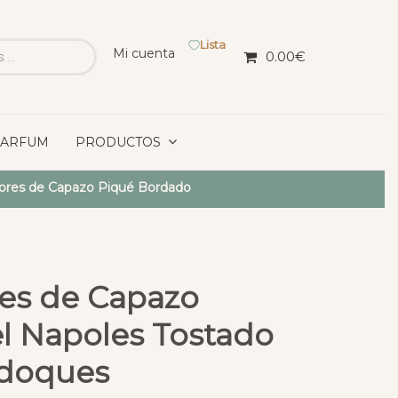
Lista
Mi cuenta
0.00
€
PARFUM
PRODUCTOS
iores de Capazo Piqué Bordado
res de Capazo
el Napoles Tostado
doques