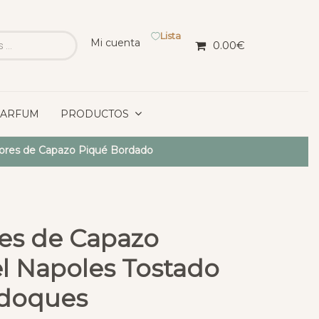
Lista
Mi cuenta
0.00
€
PARFUM
PRODUCTOS
iores de Capazo Piqué Bordado
res de Capazo
el Napoles Tostado
doques