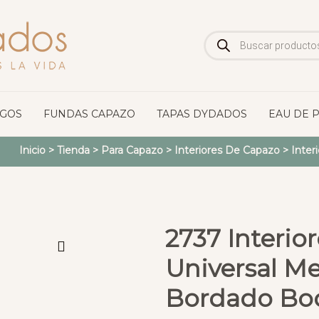
Búsqueda
de
productos
OGOS
FUNDAS CAPAZO
TAPAS DYDADOS
EAU DE 
Inicio
>
Tienda
>
Para Capazo
>
Interiores De Capazo
>
Inter
2737 Interio
Universal M
Bordado Bo