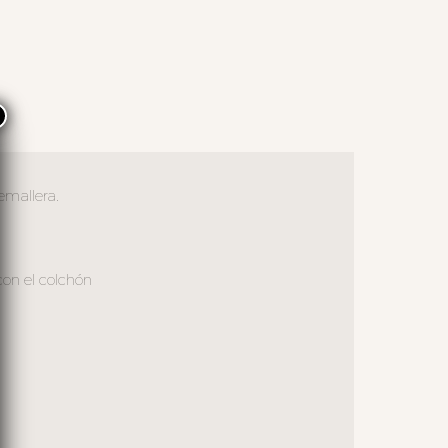
×
emallera.
con el colchón