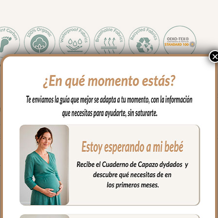
o de capazos que no lleven la capota unida al capazo mediante cr
con goma.
ustar bien.
e algodón. no lleva relleno y lo puedes usar con el colchón arriba o 
fría, jabones no abrasivos y secado al natural.