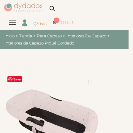
0
0.00
€
Lista
Inicio
>
Tienda
>
Para Capazo
>
Interiores De Capazo
>
Interiores de Capazo Piqué Bordado
Save