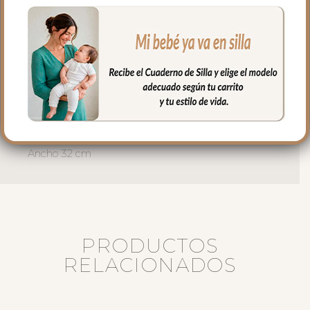
con lazos.
Puedes lavar a mano o en lavadora,
siempre agua fría, jabones no abrasivos y
secado al natural.
Medidas:
Largo: 76 cm
Alto 23 cm
Ancho 32 cm
PRODUCTOS
RELACIONADOS