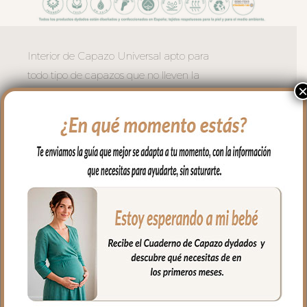
Interior de Capazo Universal apto para
todo tipo de capazos que no lleven la
capota unida al capazo mediante
cremallera.
Vuelve el borde del todo el capazo.
En la zona del asa de la capota con tiras
para ajustar bien.
Este interior en tejido piqué bordado; un
piqué de algodón, lleva relleno en todo el
lateral, vuelve el aro en todo el capazo. El
colchón siempre va encima. Necesitas
bajera o sabanita.
**No incluye bajera.
En la zona del asa de la capota se ajusta