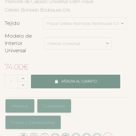
Interiores de Capazo Universal Edén Piqué
Celeste Bordado Bodoques Gris
Tejido
Modelo de
Interior
Universal
74.00
€
AÑADIR AL CARRITO
Medidas
Cualidades
Envíos y Devoluciones