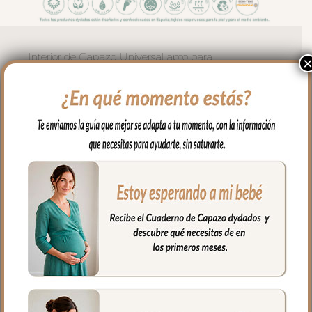
Interior de Capazo Universal apto para
todo tipo de capazos que no lleven la
capota unida al capazo mediante
cremallera.
Vuelve el borde del todo el capazo y se
ajusta con goma.
En la zona del asa de la capota con tiras
para ajustar bien.
Este interior en tejido piqué bordado; un
piqué de algodón. no lleva relleno y lo
puedes usar con el colchón arriba o con
el colchón abajo como más te guste.
Puedes lavar a mano o en lavadora,
siempre agua fría, jabones no abrasivos y