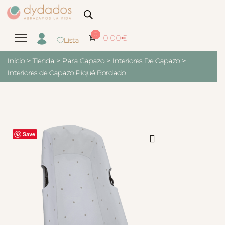
0
0.00
€
Lista
Inicio
>
Tienda
>
Para Capazo
>
Interiores De Capazo
>
Interiores de Capazo Piqué Bordado
Save