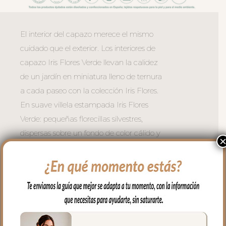
El interior del capazo merece el mismo
cuidado que el exterior. Los interiores de
capazo Iris Flores Verde llevan la calidez
de un jardín en miniatura lleno de ternura
a cada paseo con la colección Iris Flores.
En suave villela estampada Iris Flores
Verde: pequeñas florecillas silvestres,
dispersas sobre un fondo de color cálido y
envolvente, un estampado íntimo y
delicado que parece bordado a mano,
dulce y atemporal.
Válido para capazos que no lleven la
capota unida al capazo ya que estos
interiores vuelven el aro en todo el