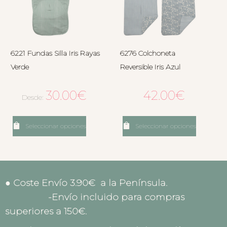
6221 Fundas Silla Iris Rayas
6276 Colchoneta
Verde
Reversible Iris Azul
30.00
€
42.00
€
Desde:
Seleccionar opciones
Seleccionar opciones
● Coste Envío 3.90€ a la Península.
-Envío incluido para compras
superiores a 150€.