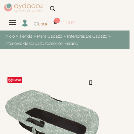
0
0.00
€
Lista
Inicio
>
Tienda
>
Para Capazo
>
Interiores De Capazo
>
Interiores de Capazo Colección Verano
Save