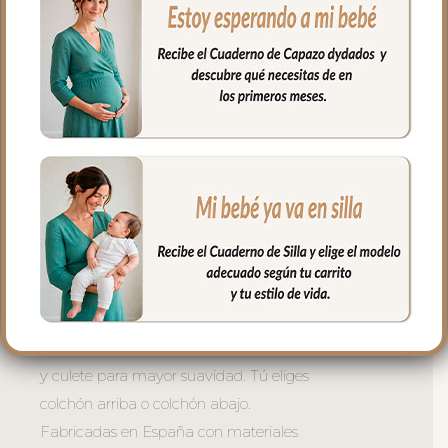
capazo.
Tres versiones para cada necesidad:
– Con lazadas — mayor mullido en
laterales, se sujeta con lazos atados al
capazo. La opción más acolchada y
envolvente. Siempre el colchón arriba.
– Universal con goma perimetral —
ajuste con goma en todo el borde,
perfecto para capazos con borde
definido. Tú eliges colchón arriba o
colchón abajo.
– Universal con relleno — combina el
ajuste de la goma con relleno en laterales
y culete para mayor suavidad. Tú eliges
colchón arriba o colchón abajo.
Fabricadas en España con materiales