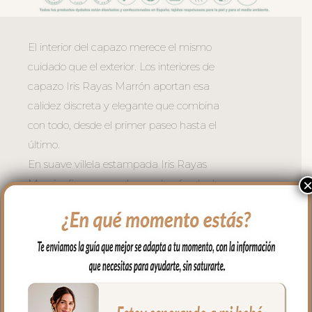
El interior del capazo merece el mismo
cuidado que el exterior. Los interiores de
capazo Iris Rayas Marrón aportan esa
calidez discreta y elegante que combina
con todo, desde el primer paseo hasta el
último.
En suave villela estampada Iris Rayas
Marrón: finas rayas claras sobre fondo de
color, un patrón suave y atemporal,
discreto y elegante.
Válido para capazos que no lleven la
capota unida al capazo ya que estos
interiores vuelven el aro en todo el
capazo.