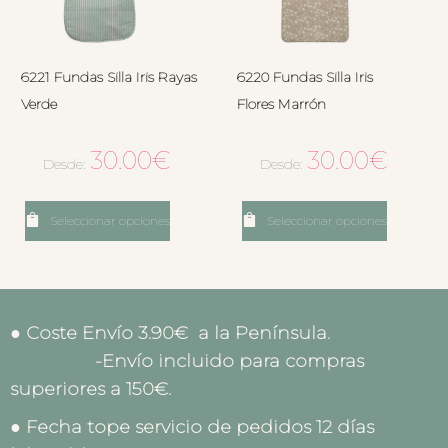
6221 Fundas Silla Iris Rayas
6220 Fundas Silla Iris
Verde
Flores Marrón
30.00
€
30.00
€
Desde:
Desde:
Seleccionar opciones
Seleccionar opciones
● Coste Envío 3.90€ a la Península.
-Envío incluido para compras
superiores a 150€.
● Fecha tope servicio de pedidos 12 días