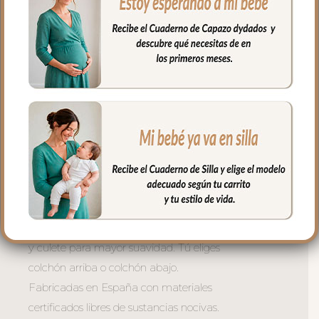
Tres versiones para cada necesidad:
– Con lazadas — mayor mullido en
laterales, se sujeta con lazos atados al
capazo. La opción más acolchada y
envolvente. Siempre el colchón arriba.
– Universal con goma perimetral —
ajuste con goma en todo el borde,
perfecto para capazos con borde
definido. Tú eliges colchón arriba o
colchón abajo.
– Universal con relleno — combina el
ajuste de la goma con relleno en laterales
y culete para mayor suavidad. Tú eliges
colchón arriba o colchón abajo.
Fabricadas en España con materiales
certificados libres de sustancias nocivas.