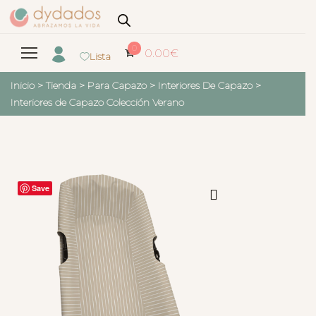
0
0.00
€
Lista
Inicio
>
Tienda
>
Para Capazo
>
Interiores De Capazo
>
Interiores de Capazo Colección Verano
Save