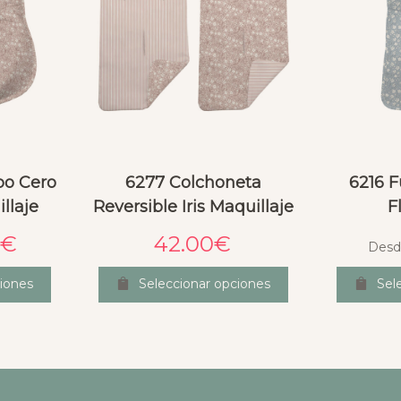
po Cero
6277 Colchoneta
6216 F
illaje
Reversible Iris Maquillaje
F
€
42.00
€
Desd
iones
Seleccionar opciones
Sel