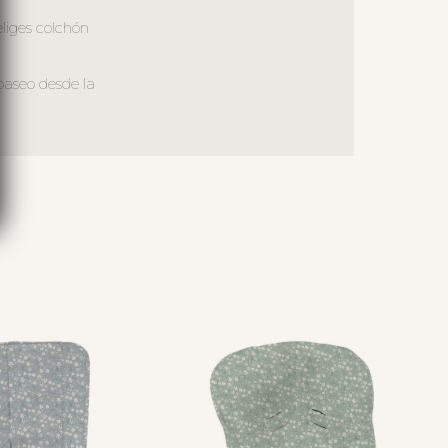
liges colchón
paseo desde la
S