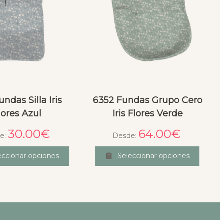
undas Silla Iris
6352 Fundas Grupo Cero
lores Azul
Iris Flores Verde
30.00
€
64.00
€
e:
Desde:
eccionar opciones
Seleccionar opciones