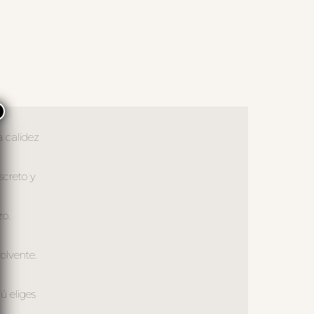
×
a calidez
screto y
zo.
olvente.
ú eliges