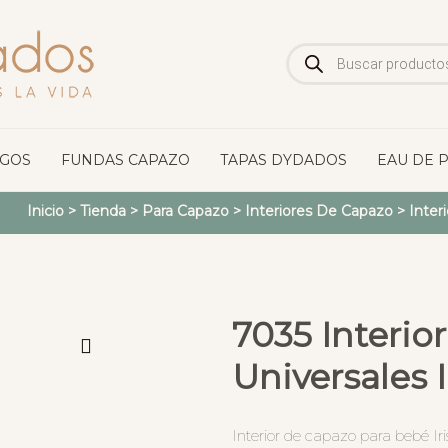
Búsqueda
de
productos
OGOS
FUNDAS CAPAZO
TAPAS DYDADOS
EAU DE 
Inicio
>
Tienda
>
Para Capazo
>
Interiores De Capazo
>
Inter
7035 Interio
Universales I
Interior de capazo para bebé Iri