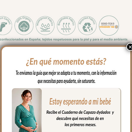
ue el exterior. Los interiores de capazo Iris Rayas Azul aportan es
 el primer paseo hasta el último.
 rayas claras sobre fondo de color, un patrón suave y atemporal, di
a al capazo ya que estos interiores vuelven el aro en todo el capa
sujeta con lazos atados al capazo. La opción más acolchada y env
ma en todo el borde, perfecto para capazos con borde definido. T