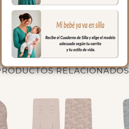
a goma con relleno en laterales y culete para mayor suavidad. Tú e
os libres de sustancias nocivas. La suavidad que acompaña cada 
PRODUCTOS RELACIONADO