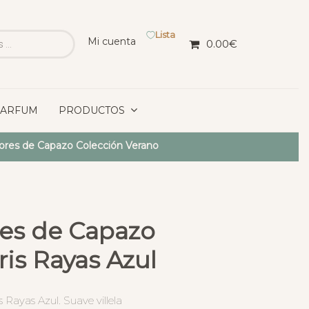
Lista
Mi cuenta
0.00
€
PARFUM
PRODUCTOS
iores de Capazo Colección Verano
res de Capazo
ris Rayas Azul
s Rayas Azul. Suave villela