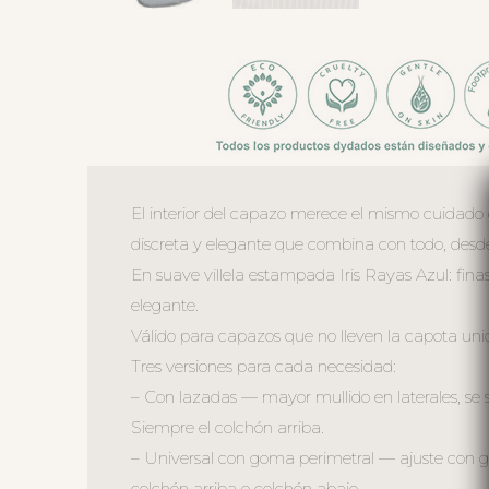
El interior del capazo merece el mismo cuidado q
discreta y elegante que combina con todo, desde
En suave villela estampada Iris Rayas Azul: finas
elegante.
Válido para capazos que no lleven la capota unid
Tres versiones para cada necesidad:
– Con lazadas — mayor mullido en laterales, se 
Siempre el colchón arriba.
– Universal con goma perimetral — ajuste con go
colchón arriba o colchón abajo.