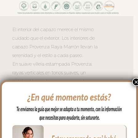
El interior del capazo merece el mismo
cuidado que el exterior. Los interiores de
capazo Provenza Raya Marrón llevan la
serenidad y el estilo a cada paseo.
En suave villela estampada Provenza:
rayas verticales en tonos suaves, un
patrón clásico y limpio que evoca la
frescura y el encanto de las tardes de
verano, siempre elegante y atemporal.
Válido para capazos que no lleven la
capota unida al capazo ya que estos
interiores vuelven el aro en todo el
capazo.