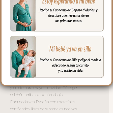
Tres versiones para cada necesidad:
– Con lazadas — mayor mullido en
laterales, se sujeta con lazos atados al
capazo. La opción más acolchada y
envolvente. Siempre el colchón arriba.
– Universal con goma perimetral —
ajuste con goma en todo el borde,
perfecto para capazos con borde
definido. Tú eliges colchón arriba o
colchón abajo.
– Universal con relleno — combina el
ajuste de la goma con relleno en laterales
y culete para mayor suavidad. Tú eliges
colchón arriba o colchón abajo.
Fabricadas en España con materiales
certificados libres de sustancias nocivas.