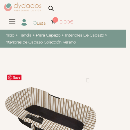
0
0.00
€
Lista
Inicio
>
Tienda
>
Para Capazo
>
Interiores De Capazo
>
Interiores de Capazo Colección Verano
Save