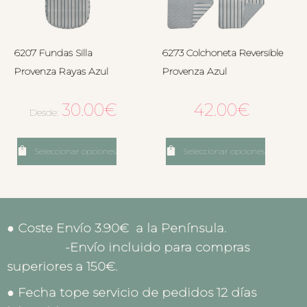
6207 Fundas Silla
6273 Colchoneta Reversible
Provenza Rayas Azul
Provenza Azul
30.00
€
42.00
€
Desde:
Seleccionar opciones
Seleccionar opciones
● Coste Envío 3.90€ a la Península.
-Envío incluido para compras
superiores a 150€.
● Fecha tope servicio de pedidos 12 días