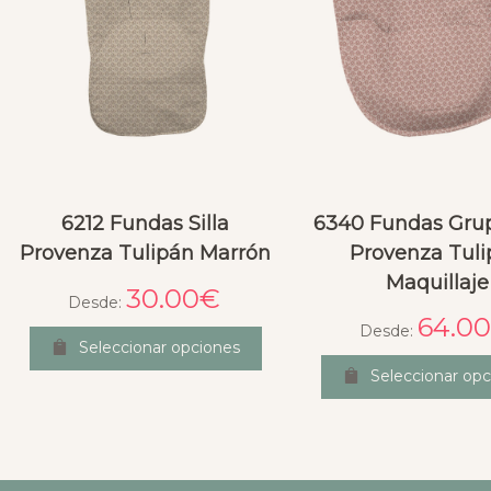
6212 Fundas Silla
6340 Fundas Gru
Provenza Tulipán Marrón
Provenza Tul
Maquillaje
30.00
€
Desde:
64.00
Desde:
Seleccionar opciones
Seleccionar opc