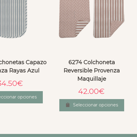
chonetas Capazo
6274 Colchoneta
za Rayas Azul
Reversible Provenza
Maquillaje
34.50
€
42.00
€
eccionar opciones
Seleccionar opciones