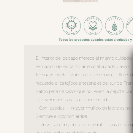
El interior del capazo merece el mismo cuidado q
sensación del encanto artesanal a cada paseo.
En suave villela estampada Provenza — flores de 
recuerda a los tejidos artesanales del sur de Fran
Válido para capazos que no lleven la capota unid
Tres versiones para cada necesidad:
– Con lazadas — mayor mullido en laterales, se 
Siempre el colchón arriba.
– Universal con goma perimetral — ajuste con go
colchón arriba o colchón abajo.