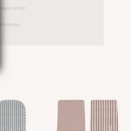
liges colchón
cada paseo
S