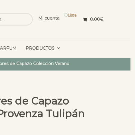
Lista
Mi cuenta
0.00
€
PARFUM
PRODUCTOS
iores de Capazo Colección Verano
res de Capazo
Provenza Tulipán