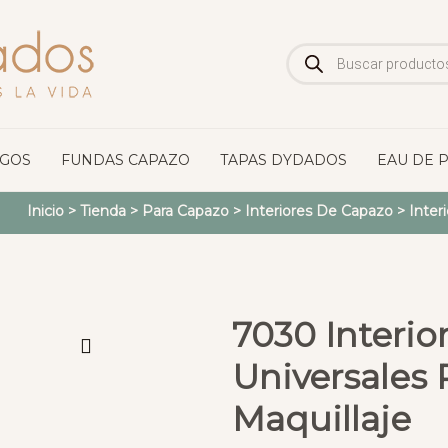
Búsqueda
de
productos
OGOS
FUNDAS CAPAZO
TAPAS DYDADOS
EAU DE 
Inicio
>
Tienda
>
Para Capazo
>
Interiores De Capazo
>
Inter
7030 Interio
Universales 
Maquillaje