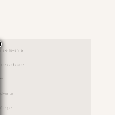
×
laje llevan la
y delicado que
zo.
olvente.
ú eliges