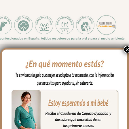
ue el exterior. Los interiores de capazo Provenza Tulipanes Maquil
tulipán dibujadas en estilo block-print, creando ese ritmo suave 
cia.
a al capazo ya que estos interiores vuelven el aro en todo el capa
sujeta con lazos atados al capazo. La opción más acolchada y env
ma en todo el borde, perfecto para capazos con borde definido. T