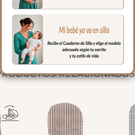
a goma con relleno en laterales y culete para mayor suavidad. Tú e
os libres de sustancias nocivas. El arte provenzal que acompaña 
PRODUCTOS RELACIONADO