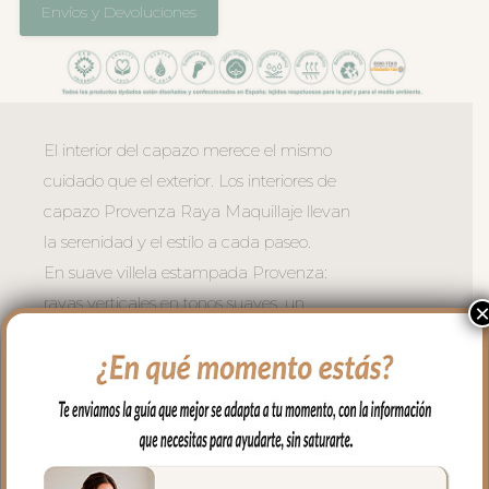
Envíos y Devoluciones
El interior del capazo merece el mismo
cuidado que el exterior. Los interiores de
capazo Provenza Raya Maquillaje llevan
la serenidad y el estilo a cada paseo.
En suave villela estampada Provenza:
rayas verticales en tonos suaves, un
patrón clásico y limpio que evoca la
frescura y el encanto de las tardes de
verano, siempre elegante y atemporal.
Válido para capazos que no lleven la
capota unida al capazo ya que estos
interiores vuelven el aro en todo el