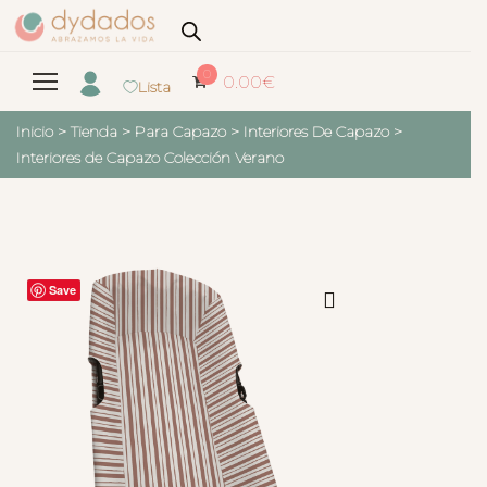
0
0.00
€
Lista
Inicio
>
Tienda
>
Para Capazo
>
Interiores De Capazo
>
Interiores de Capazo Colección Verano
Save