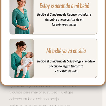
capazo.
Tres versiones para cada necesidad:
– Con lazadas — mayor mullido en
laterales, se sujeta con lazos atados al
capazo. La opción más acolchada y
envolvente. Siempre el colchón arriba.
– Universal con goma perimetral —
ajuste con goma en todo el borde,
perfecto para capazos con borde
definido. Tú eliges colchón arriba o
colchón abajo.
– Universal con relleno — combina el
ajuste de la goma con relleno en laterales
y culete para mayor suavidad. Tú eliges
colchón arriba o colchón abajo.
Fabricadas en España con materiales