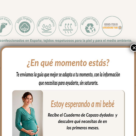
o de capazos que no lleven la capota unida al capazo mediante cr
con goma.
ustar bien.
 relleno y lo puedes usar con el colchón arriba o con el colchón a
fría, jabones no abrasivos y secado al natural.