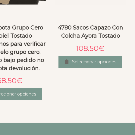
pota Grupo Cero
4780 Sacos Capazo Con
piel Tostado
Colcha Ayora Tostado
os para verificar
108.50
€
elo grupo cero.
o bajo pedido no
Seleccionar opciones
pta devolución.
58.50
€
eccionar opciones