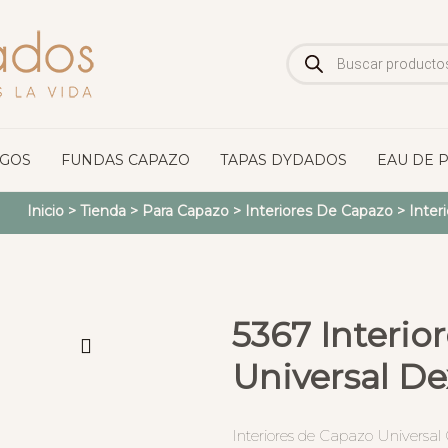
Búsqueda
de
productos
OGOS
FUNDAS CAPAZO
TAPAS DYDADOS
EAU DE 
Inicio
>
Tienda
>
Para Capazo
>
Interiores De Capazo
>
Inter
5367 Interio
Universal De
Interiores de Capazo Universal