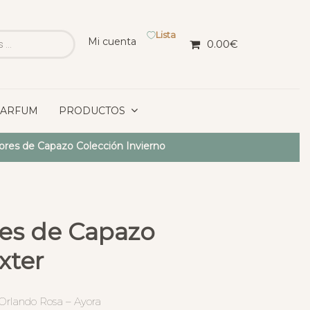
Lista
Mi cuenta
0.00
€
PARFUM
PRODUCTOS
iores de Capazo Colección Invierno
res de Capazo
xter
 Orlando Rosa – Ayora