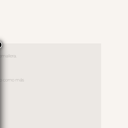
×
emallera.
bajo como más