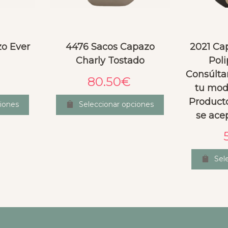
o Ever
4476 Sacos Capazo
2021 Ca
Charly Tostado
Poli
Consúltan
80.50
€
tu mod
Product
iones
Seleccionar opciones
se ace
Sel