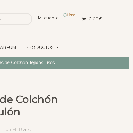
Lista
Mi cuenta
0.00
€
PARFUM
PRODUCTOS
as de Colchón Tejidos Lisos
 de Colchón
ulón
 Plumeti Blanco