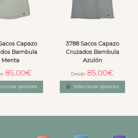
Sacos Capazo
3788 Sacos Capazo
ados Bambula
Cruzados Bambula
Menta
Azulón
85.00
€
85.00
€
e:
Desde:
eccionar opciones
Seleccionar opciones