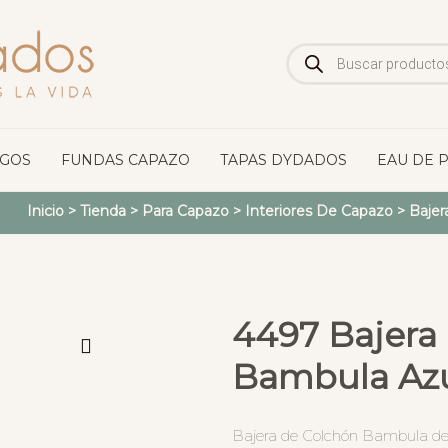
Búsqueda
de
productos
OGOS
FUNDAS CAPAZO
TAPAS DYDADOS
EAU DE 
Inicio
>
Tienda
>
Para Capazo
>
Interiores De Capazo
>
Bajer
4497 Bajera
Bambula Az
Bajera de Colchón Bambula de