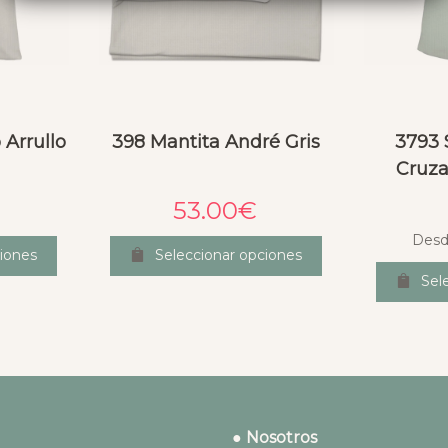
Arrullo
398 Mantita André Gris
3793 
Cruz
53.00
€
Desd
iones
Seleccionar opciones
Sel
● Nosotros