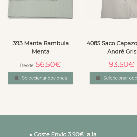
393 Manta Bambula
4085 Saco Capazo 
Menta
André Gris
56.50
€
93.50
€
Desde:
Seleccionar opciones
Seleccionar opc
● Coste Envío 3.90€ a la