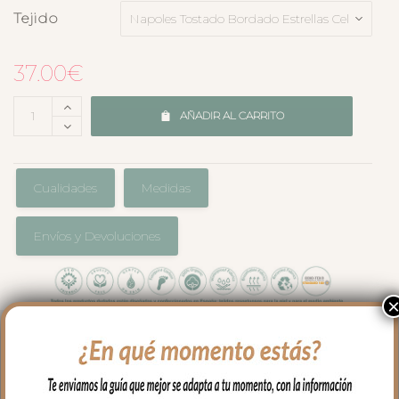
Tejido
37.00
€
AÑADIR AL CARRITO
Cualidades
Medidas
Envíos y Devoluciones
Para proteger el colchón de tu capazo o
darle un toque especial, las bajeras
universales para colchón estampadas es