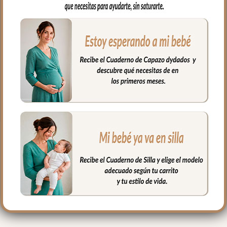
el complemento que necesitas.
En tejido piqué bordado; un piqué de
algodón, se ajusta al colchón mediante
goma en todo el contorno. Puedes lavar
a mano o en lavadora, siempre agua fría,
jabones no abrasivos y secado al natural.
Medidas máximo 80x38cm
PRODUCTOS
RELACIONADOS