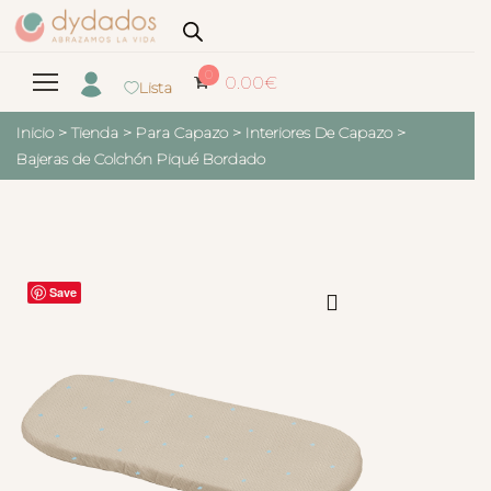
0
0.00
€
Lista
Inicio
>
Tienda
>
Para Capazo
>
Interiores De Capazo
>
Bajeras de Colchón Piqué Bordado
Save