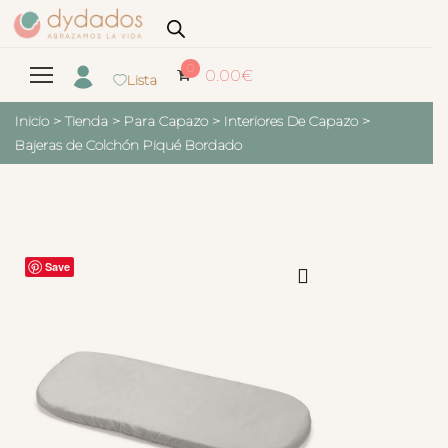
0
0.00
€
Lista
Inicio
>
Tienda
>
Para Capazo
>
Interiores De Capazo
>
Bajeras de Colchón Piqué Bordado
Save