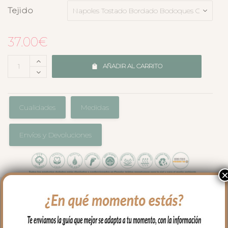
Tejido
37.00
€
AÑADIR AL CARRITO
Cualidades
Medidas
Envíos y Devoluciones
Para proteger el colchón de tu capazo o
darle un toque especial, las bajeras
universales para colchón estampadas es