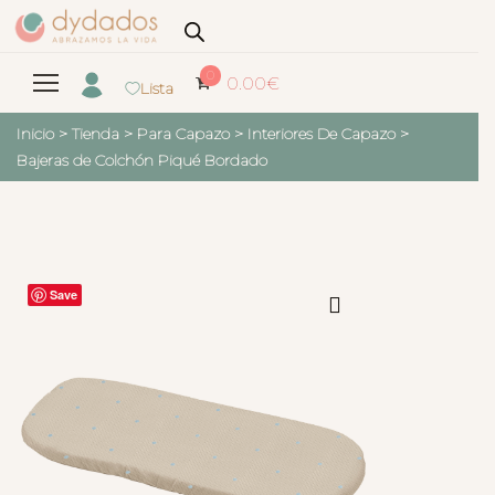
0
0.00
€
Lista
Inicio
>
Tienda
>
Para Capazo
>
Interiores De Capazo
>
Bajeras de Colchón Piqué Bordado
Save