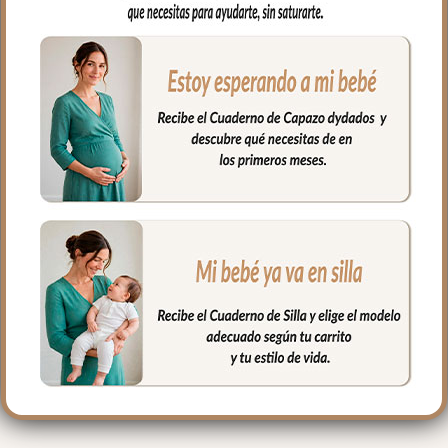
el complemento que necesitas.
En tejido piqué bordado; un piqué de
algodón, se ajusta al colchón mediante
goma en todo el contorno. Puedes lavar
a mano o en lavadora, siempre agua fría,
jabones no abrasivos y secado al natural.
Medidas máximo 80x38cm
PRODUCTOS
RELACIONADOS