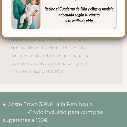
darle un toque especial, las bajeras
universales para colchón estampadas es
el complemento que necesitas.
En tejido piqué bordado; un piqué de
algodón, se ajusta al colchón mediante
goma en todo el contorno. Puedes lavar
a mano o en lavadora, siempre agua fría,
jabones no abrasivos y secado al natural.
Medidas máximo 80x38cm
● Coste Envío 3.90€ a la Península.
-Envío incluido para compras
superiores a 150€.