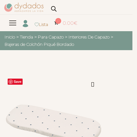
0
0.00
€
Lista
Inicio
>
Tienda
>
Para Capazo
>
Interiores De Capazo
>
Bajeras de Colchón Piqué Bordado
Save