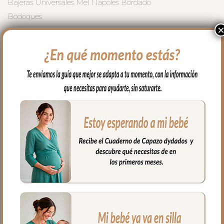
Bajeras Universales Mel Napoles Bordado
Bodoques
Tejido
37.00
€
AÑADIR AL CARRITO
Cualidades
Medidas
Envíos y Devoluciones
Para proteger el colchón de tu capazo o