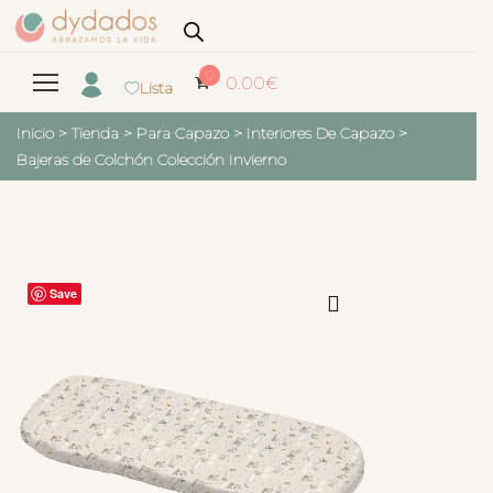
0
0.00
€
Lista
Inicio
>
Tienda
>
Para Capazo
>
Interiores De Capazo
>
Bajeras de Colchón Colección Invierno
Save