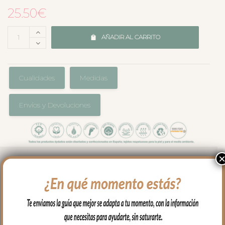
25.50
€
AÑADIR AL CARRITO
Cualidades
Medidas
Envíos y Devoluciones
Para proteger el colchón de tu capazo o
darle un toque especial, las bajeras
universales para colchón estampadas es
el complemento que necesitas.
En tejido punto estampado, se ajusta al