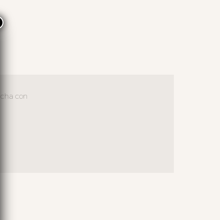
×
olcha con
S