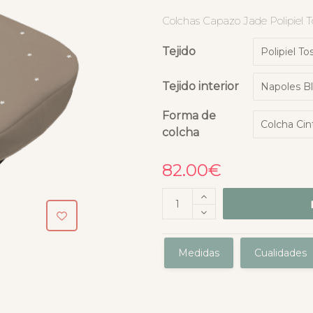
Colchas Capazo Jade Polipiel T
Tejido
Tejido interior
Forma de
colcha
82.00
€
Medidas
Cualidades