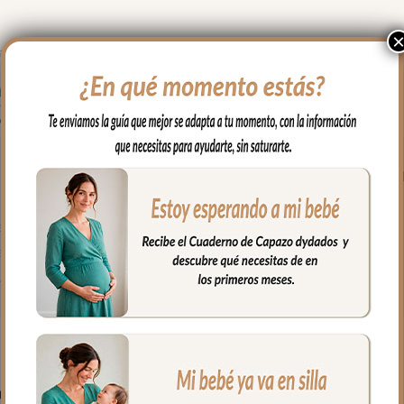
o la parte de arriba del capazo y los bordes en lateral, es una c
piel bordada; una polipiel sintética muy suave y agradable
re, en tejido piqué en liso al color del bordado.
e algodón.
fría, jabones no abrasivos y secado al natural.
PRODUCTOS RELACIONADO