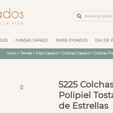
Búsqueda
de
productos
OGOS
FUNDAS CAPAZO
TAPAS DYDADOS
EAU DE 
Inicio
>
Tienda
>
Para Capazo
>
Colchas Capazo
>
Colchas Pa
5225 Colcha
Polipiel To
de Estrellas