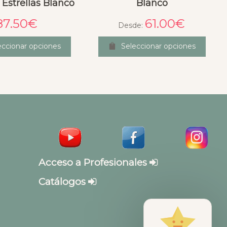
Estrellas Blanco
Blanco
87.50
€
61.00
€
Desde:
eccionar opciones
Seleccionar opciones
Acceso a Profesionales
Catálogos