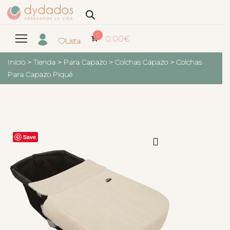
0
0.00
€
Lista
Inicio
>
Tienda
>
Para Capazo
>
Colchas Capazo
>
Colchas
Para Capazo Piqué
Save