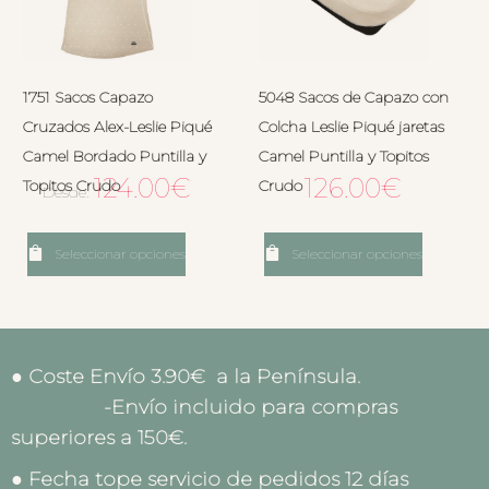
1751 Sacos Capazo
5048 Sacos de Capazo con
Cruzados Alex-Leslie Piqué
Colcha Leslie Piqué jaretas
Camel Bordado Puntilla y
Camel Puntilla y Topitos
124.00
€
126.00
€
Topitos Crudo
Crudo
Desde:
Seleccionar opciones
Seleccionar opciones
● Coste Envío 3.90€ a la Península.
-Envío incluido para compras
superiores a 150€.
● Fecha tope servicio de pedidos 12 días