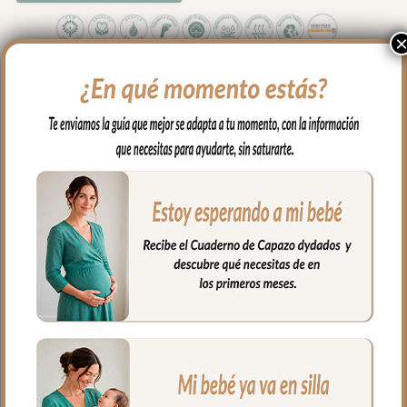
La colcha que va por encima del capazo,
cubriendo la parte de arriba del capazo y
los bordes en lateral, es una colcha con
cinturón para que se ajuste mejor. En
tejido piqué de algodón con jaretas en y
puntilla en todo el borde.
Babero o embozo va por encima de la
colcha siempre, en tejido piqué con
bordado de topitos y puntilla en todo el
borde
Almohada de 0.5cm de grosor en tejido
piqué de algodón.
Puedes lavar a mano o en lavadora,