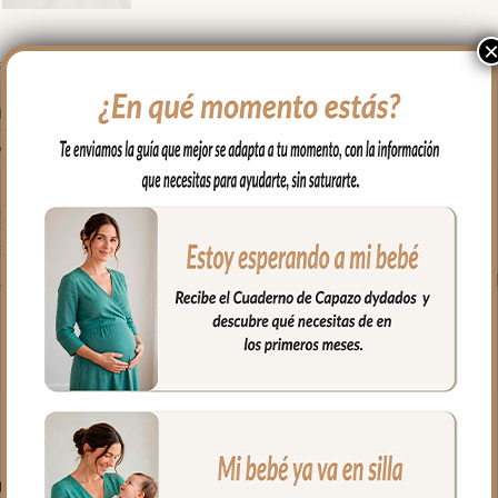
 con el borde a juego con la colección que hayas elegido para tu
ejido de algodón también a juego
as colocar la toalla alrededor de tu cuello y así tener las manos l
PRODUCTOS RELACIONADO