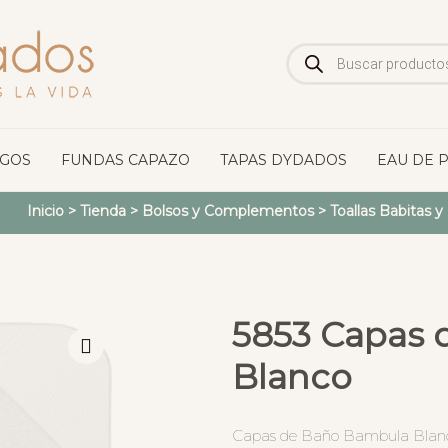
Búsqueda
de
productos
OGOS
FUNDAS CAPAZO
TAPAS DYDADOS
EAU DE 
Inicio
>
Tienda
>
Bolsos y Complementos
>
Toallas Babitas 
5853 Capas
Blanco
Capas de Baño Bambula Blan