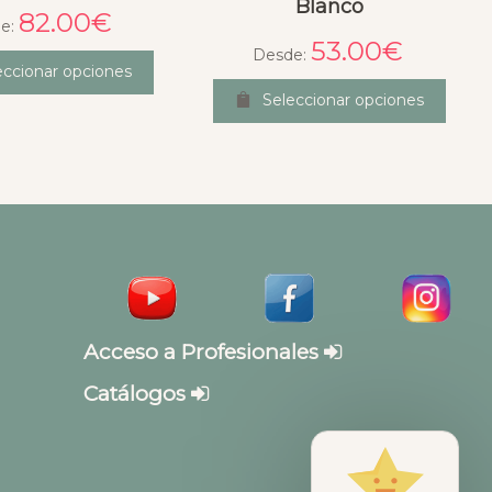
Blanco
82.00
€
e:
53.00
€
Desde:
eccionar opciones
Seleccionar opciones
Acceso a Profesionales
Catálogos