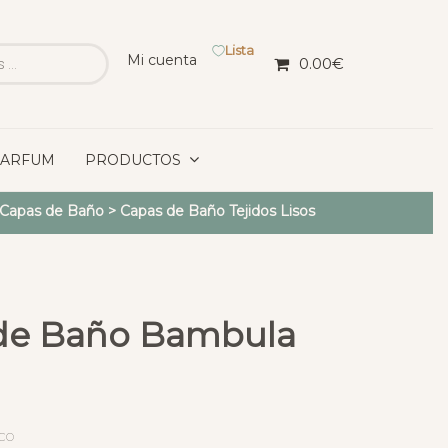
Lista
Mi cuenta
0.00
€
PARFUM
PRODUCTOS
y Capas de Baño
>
Capas de Baño Tejidos Lisos
 de Baño Bambula
co