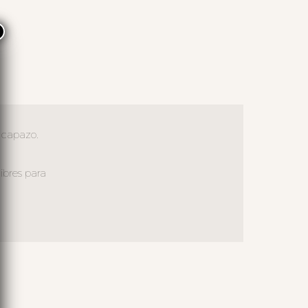
×
 capazo.
ibres para
S