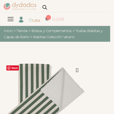
0
0.00
€
Lista
Inicio
>
Tienda
>
Bolsos y Complementos
>
Toallas Babitas y
Capas de Baño
>
Babitas Colección Verano
Save