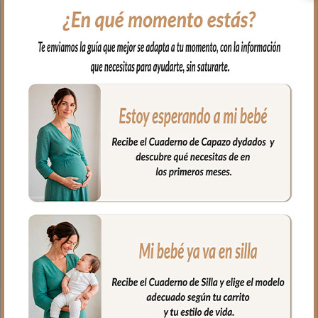
una cara en villela estampada para los
momentos en que todo debe ir
coordinado, y otra en suave y absorbente
rizo de algodón para los momentos más
activos.
Medidas de 24 x 31 cm. Se venden en
pack de dos para tener siempre un
recambio a mano.
Fabricadas en España con materiales
certificados libres de sustancias nocivas.
Porque hasta los momentos más
cotidianos merecen ese toque de la
colección Brisa Rayas Verde.