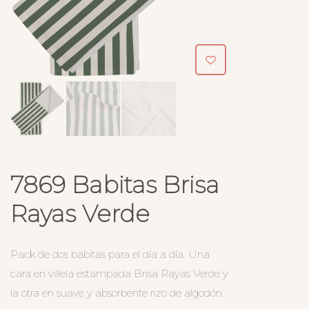
7869 Babitas Brisa
Rayas Verde
Pack de dos babitas para el día a día. Una
cara en villela estampada Brisa Rayas Verde y
la otra en suave y absorbente rizo de algodón.