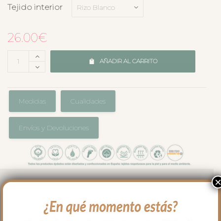
Tejido interior
26.00
€
AÑADIR AL CARRITO
Medidas
Cualidades
Envíos y Devoluciones
Pack de dos babitas, el complemento
ideal en el día a día con tu bebé.
Por un lado, en villela estampado a juego