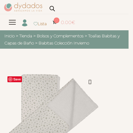
0
0.00
€
Lista
Inicio
>
Tienda
>
Bolsos y Complementos
>
Toallas Babitas y
Capas de Baño
>
Babitas Colección Invierno
Save