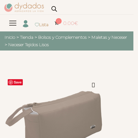
0
0.00
€
Lista
Inicio
>
Tienda
>
Bolsos y Complementos
>
Maletas y Neceser
>
Neceser Tejidos Lisos
Save