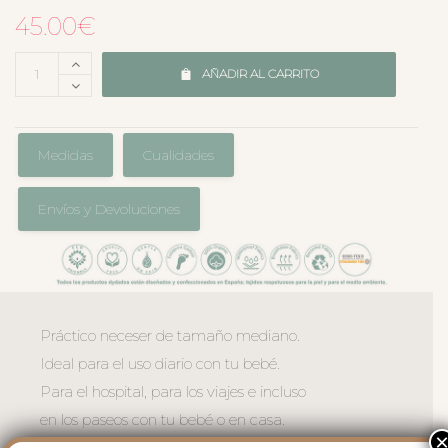
45.00
€
AÑADIR AL CARRITO
Medidas
Cualidades
Envíos y Devoluciones
Práctico neceser de tamaño mediano.
Ideal para el uso diario con tu bebé.
Para el hospital, para los viajes e incluso
en los paseos con tu bebé o en casa.
El exterior en polipiel lisa impermeable,