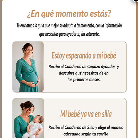
muy suave y agradable. Para el interior
tejido blanco impermeable; muy fácil de
limpiar por dentro y por fuera con paño
húmedo y cuando necesites puedes lavar
en lavadora siempre agua fría jabones no
abrasivos y secado al natural.
Cierre con cremallera al tono del
estampado.
Puedes llevar las cositas del aseo tu bebé,
bien organizadas en el interior.
Medidas:
26 cms Ancho
15 cms Alto
10 cms de lomo