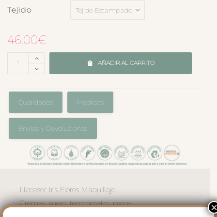
Tejido
46.00
€
AÑADIR AL CARRITO
Cualidades
Medidas
Envíos y Devoluciones
Neceser Iris Flores Maquillaje.
Cremas, suero, termómetro, peine,
tijerita… Este neceser mantiene en orden