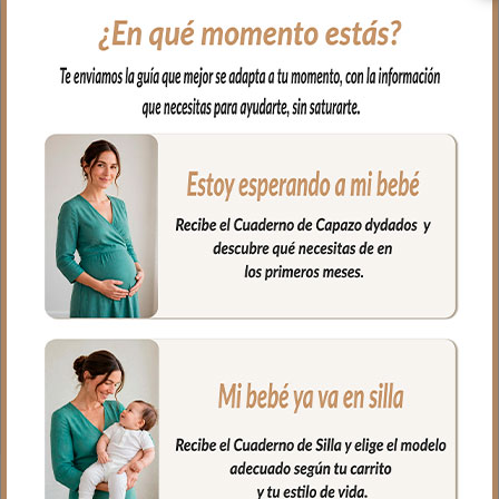
y a mano todos los artículos de higiene de
tu bebé y con un aspecto tan bonito que
da gusto abrirlo.
En tejido resistente e impermeable
estampado Iris Flores Maquillaje de 26 x
15 x 10 cm, con interior cuidadosamente
organizado con bolsillos también es
impermeable para limpiar en segundos.
Coordinado con el bolso, la maleta y el
cambiador de la Colección para un
resultado de conjunto impecable.
Fabricado artesanalmente en España
con materiales de primera calidad.