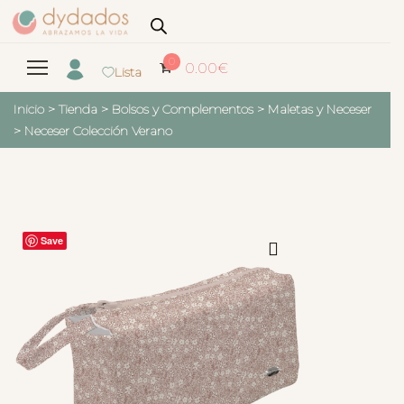
0
0.00
€
Lista
Inicio
>
Tienda
>
Bolsos y Complementos
>
Maletas y Neceser
>
Neceser Colección Verano
Save