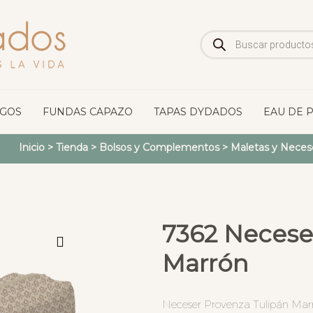
Búsqueda
de
productos
OGOS
FUNDAS CAPAZO
TAPAS DYDADOS
EAU DE 
Inicio
>
Tienda
>
Bolsos y Complementos
>
Maletas y Neces
7362 Necese
Marrón
Neceser Provenza Tulipán Marr