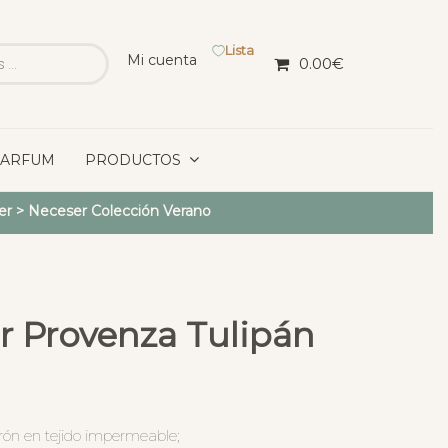
Lista
Mi cuenta
0.00
€
PARFUM
PRODUCTOS
er
>
Neceser Colección Verano
r Provenza Tulipán
ón en tejido impermeable;