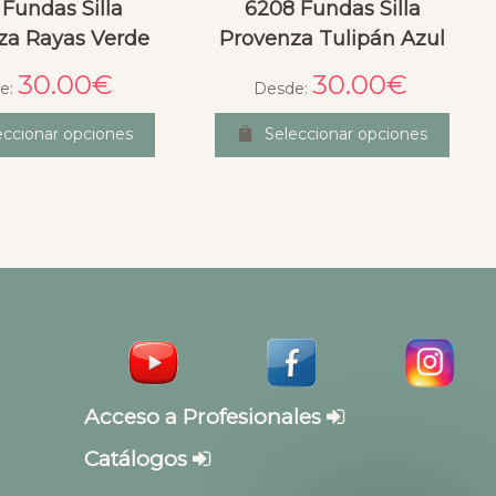
 Fundas Silla
6208 Fundas Silla
za Rayas Verde
Provenza Tulipán Azul
30.00
€
30.00
€
e:
Desde:
eccionar opciones
Seleccionar opciones
Acceso a Profesionales
Catálogos