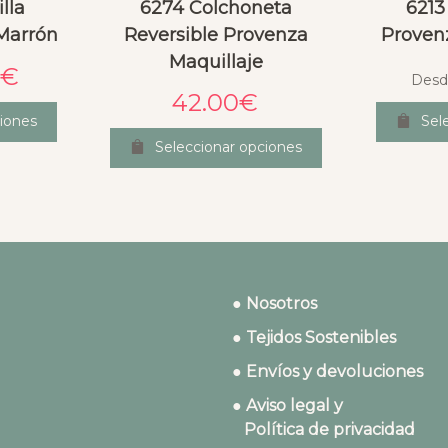
lla
6274 Colchoneta
6213
Marrón
Reversible Provenza
Proven
Maquillaje
€
Desd
42.00
€
iones
Sel
Seleccionar opciones
● Nosotros
● Tejidos Sostenibles
● Envíos y devoluciones
● Aviso legal y
Política de privacidad