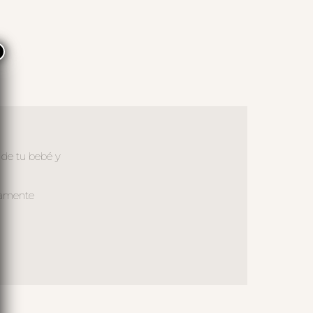
×
 de tu bebé y
samente