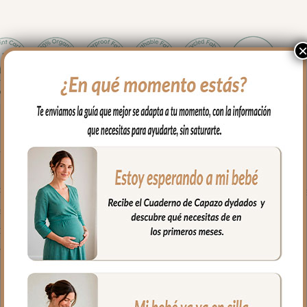
 neceser mantiene en orden y a mano todos los artículos de higiene
rovenza Tulipán Marrón de 26 x 15 x 10 cm, con interior cuidado
e para limpiar en segundos.
or de la Colección para un resultado de conjunto impecable.
ales de primera calidad.