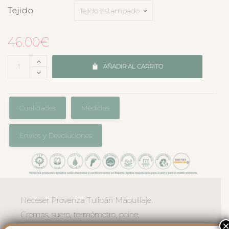
Tejido
46.00
€
AÑADIR AL CARRITO
Cualidades
Medidas
Envíos y Devoluciones
Neceser Provenza Tulipán Maquillaje.
Cremas, suero, termómetro, peine,
tijerita… Este neceser mantiene en orden