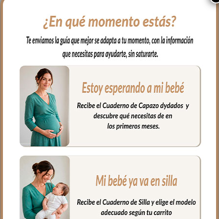
y a mano todos los artículos de higiene de
tu bebé y con un aspecto tan bonito que
da gusto abrirlo.
En tejido resistente e impermeable
estampado Provenza Tulipán Maquillaje
de 26 x 15 x 10 cm, con interior
cuidadosamente organizado con bolsillos
también es impermeable para limpiar en
segundos.
Coordinado con el bolso, la maleta y el
cambiador de la Colección para un
resultado de conjunto impecable.
Fabricado artesanalmente en España
con materiales de primera calidad.