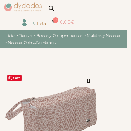
0
0.00
€
Lista
Inicio
>
Tienda
>
Bolsos y Complementos
>
Maletas y Neceser
>
Neceser Colección Verano
Save